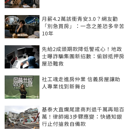
月薪4.2萬該衝青安3.0？網友勸
「別急買房」：一念之差恐多辛苦
10年
先給2成頭期款降低警戒心！地政
士曝詐騙集團新招數：偷辦抵押房
屋恐難救
社工魂走進房仲業 信義房屋讓助
人專業找到新舞台
基泰大直爛尾建商判退千萬再賠百
萬！律師揭3步驟應變：快通知銀
行止付搶救自備款