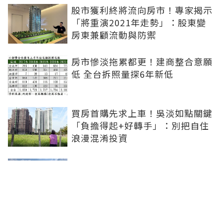
股市獲利終將流向房市！專家揭示
「將重演2021年走勢」：股東變
房東兼顧流動與防禦
房市慘淡拖累都更！建商整合意願
低 全台拆照量探6年新低
買房首購先求上車！吳淡如點關鍵
「負擔得起+好轉手」：別把自住
浪漫混淆投資
青安3.0扶植小資婚育...市場明顯
分流！張旭嵐：1200-1800萬的兩
房、小三房會是主力
追買炒作重劃區恐被套牢！房市等