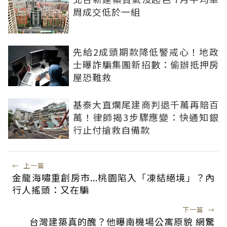
周成交低於一組
先給2成頭期款降低警戒心！地政
士曝詐騙集團新招數：偷辦抵押房
屋恐難救
基泰大直爛尾建商判退千萬再賠百
萬！律師揭3步驟應變：快通知銀
行止付搶救自備款
←
上一篇
金龍海嘯重創房市...桃園陷入「凍結絕境」？內
行人搖頭：又在騙
下一篇
→
台灣建築真的醜？他曝南機場公寓原貌 網驚