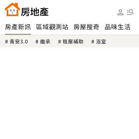
房產新訊
區域觀測站
房屋搜奇
品味生活
青安3.0
繼承
租屋補助
浴室