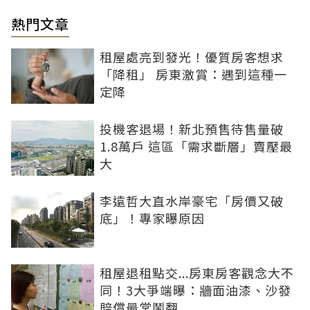
熱門文章
租屋處亮到發光！優質房客想求
「降租」 房東激賞：遇到這種一
定降
投機客退場！新北預售待售量破
1.8萬戶 這區「需求斷層」賣壓最
大
李遠哲大直水岸豪宅「房價又破
底」！專家曝原因
租屋退租點交...房東房客觀念大不
同！3大爭端曝：牆面油漆、沙發
賠償最常鬧翻