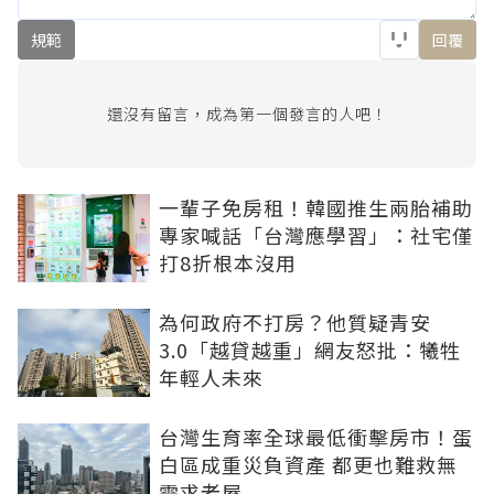
規範
回覆
還沒有留言，成為第一個發言的人吧！
一輩子免房租！韓國推生兩胎補助
專家喊話「台灣應學習」：社宅僅
打8折根本沒用
為何政府不打房？他質疑青安
3.0「越貸越重」網友怒批：犧牲
年輕人未來
台灣生育率全球最低衝擊房市！蛋
白區成重災負資產 都更也難救無
需求老屋