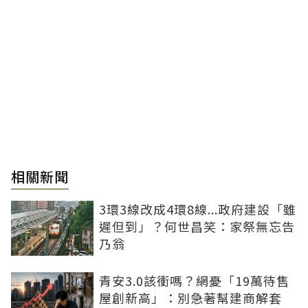
相關新聞
3環3線改成4環8線...政府建設「雖
遲但到」？何世昌笑：家祭無忘告
乃翁
青安3.0該衝嗎？網憂「19萬待售
屋創新高」：別急著幫建商解套