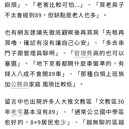
麻煩」、「老害比較可怕...」、「買老房子
不太會碰到89，但缺點是老人也多」。
也有網友建議先徹底觀察後再買房「先租再
買嚕，確認有沒有讓自己心安」、「多去串
門子跟管理員聊啊」、「
管理費
高的也可以
塞選」、「地下室看都開什麼車蠻準的，有
錢人八成不會開89車」、「那種白領上班族
加
公務員
家庭 風險比較低」。
留言中也出現許多人大推文教區「文教區30
年
老宅
基本沒有89」、「通常公立國中學區
愈好的，8+9居民愈少」、「越無聊的區越