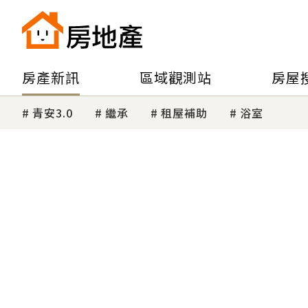
房產新訊
區域觀測站
房屋
青安3.0
繼承
租屋補助
浴室