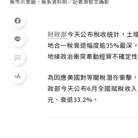
房市示意圖。報系資料照／記者游智文攝影
財政部
今天公布稅收統計，土
地合一稅衰退幅度逾35%最深
地緣政治衝突牽動經貿不確定性
為因應美國對等關稅潛在衝擊
政部今天公布6月全國賦稅收入新
元、衰退33.2%。