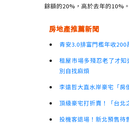
餘額的20%，高於去年的10%
房地產推薦新聞
青安3.0排富門檻年收2
租屋市場多殘忍老了才知
別自找麻煩
李遠哲大直水岸豪宅「房
頂級豪宅打折賣！「台北之
投機客退場！新北預售待售