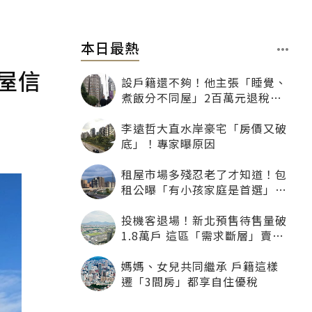
本日最熱
屋信
設戶籍還不夠！他主張「睡覺、
煮飯分不同屋」2百萬元退稅照
樣沒了
李遠哲大直水岸豪宅「房價又破
底」！專家曝原因
租屋市場多殘忍老了才知道！包
租公曝「有小孩家庭是首選」：
寧可不租老人也別自找麻煩
投機客退場！新北預售待售量破
1.8萬戶 這區「需求斷層」賣壓
最大
媽媽、女兒共同繼承 戶籍這樣
遷「3間房」都享自住優稅