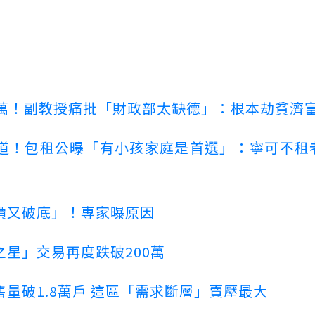
。
00萬！副教授痛批「財政部太缺德」：根本劫貧濟
道！包租公曝「有小孩家庭是首選」：寧可不租
價又破底」！專家曝原因
星」交易再度跌破200萬
量破1.8萬戶 這區「需求斷層」賣壓最大