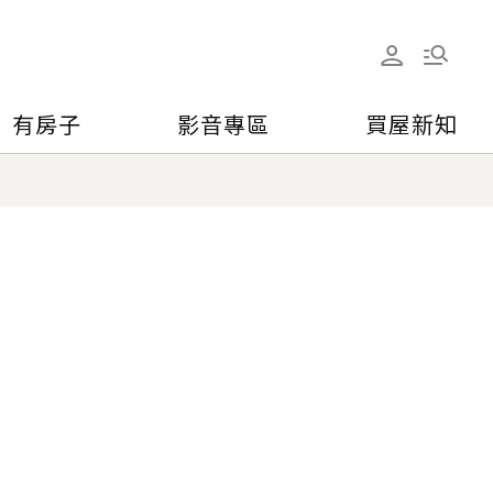
有房子
影音專區
買屋新知