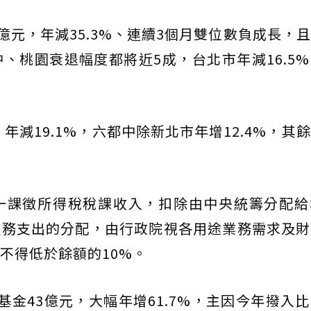
億元，年減35.3%、連續3個月雙位數負成長，
、桃園衰退幅度都將近5成，台北市年減16.5
年減19.1%，六都中除新北市年增12.4%，其
一課徵所得稅稅課收入，扣除由中央統籌分配給
服務支出的分配，由行政院視各用途業務需求及財
不得低於餘額的10%。
基金43億元，大幅年增61.7%，主因今年撥入