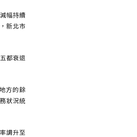
且減幅持續
%，新北市
餘五都衰退
地方的餘
務狀況統
比率調升至