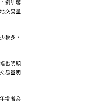
斂。劉訓蓉
地交易量
減少較多，
減幅也明顯
交易量明
一年增者為