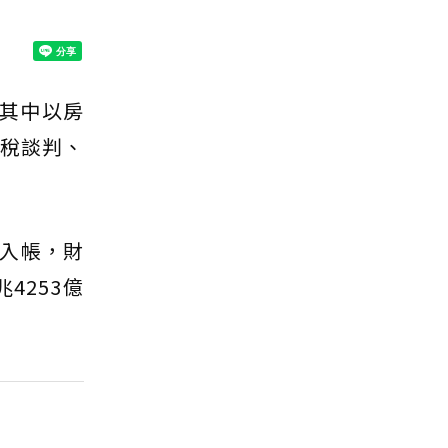
其中以房
關稅談判、
入帳，財
4253億