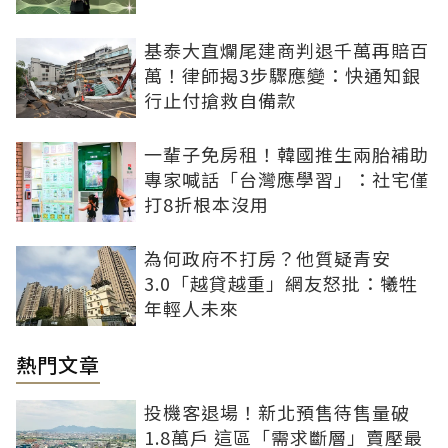
基泰大直爛尾建商判退千萬再賠百
萬！律師揭3步驟應變：快通知銀
行止付搶救自備款
一輩子免房租！韓國推生兩胎補助
專家喊話「台灣應學習」：社宅僅
打8折根本沒用
為何政府不打房？他質疑青安
3.0「越貸越重」網友怒批：犧牲
年輕人未來
熱門文章
投機客退場！新北預售待售量破
1.8萬戶 這區「需求斷層」賣壓最