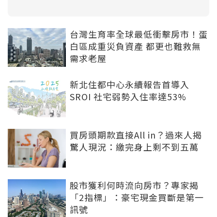
台灣生育率全球最低衝擊房市！蛋
白區成重災負資產 都更也難救無
需求老屋
新北住都中心永續報告首導入
SROI 社宅弱勢入住率達53%
買房頭期款直接All in？過來人揭
驚人現況：繳完身上剩不到五萬
股市獲利何時流向房市？專家揭
「2指標」：豪宅現金買斷是第一
訊號