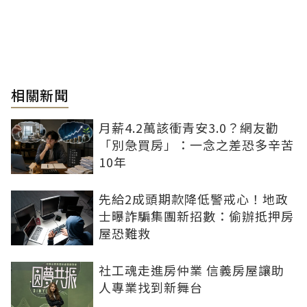
相關新聞
月薪4.2萬該衝青安3.0？網友勸
「別急買房」：一念之差恐多辛苦
10年
先給2成頭期款降低警戒心！地政
士曝詐騙集團新招數：偷辦抵押房
屋恐難救
社工魂走進房仲業 信義房屋讓助
人專業找到新舞台