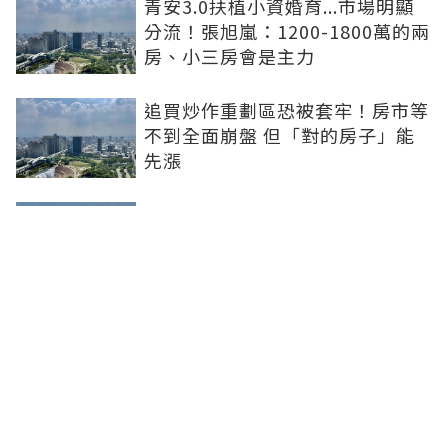
青安3.0扶植小資婚育...市場明顯
分流！張旭嵐：1200-1800萬的兩
房、小三房會是主力
追買炒作重劃區恐被套牢！房市等
不到全面崩盤 但「對的房子」能
先漲
買房跟著資金走！阿宅揭3指標
「鎖定潛力區」：政府砸錢、大企
業進駐是訊號
買房動輒千萬起跳！年輕人嘆「活
在當下更好」 網酸：領3萬做10萬
的夢