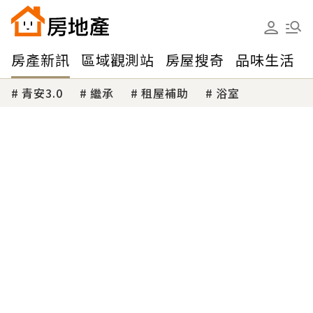
房產新訊
區域觀測站
房屋搜奇
品味生活
青安3.0
繼承
租屋補助
浴室