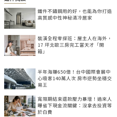
鐵件不鏽鋼用的好，也能為你打造
高質感中性神秘清冷居家
裝潢全程零探班：屋主人在海外，
17 坪北歐三房完工當天才「開
箱」
半年海賺650億！台中國際會展中
心吸客140萬人次 房市逆勢坐穩交
易王
寬限期結束還款壓力暴增！過來人
曝省下現金流關鍵：沒拿去投資等
於白費