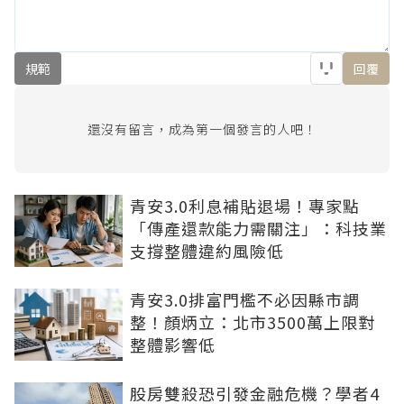
規範
回覆
還沒有留言，成為第一個發言的人吧！
青安3.0利息補貼退場！專家點
「傳產還款能力需關注」：科技業
支撐整體違約風險低
青安3.0排富門檻不必因縣市調
整！顏炳立：北市3500萬上限對
整體影響低
股房雙殺恐引發金融危機？學者4