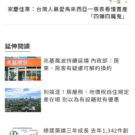
下一篇
→
家慶佳業：台灣人最愛馬來西亞一張表看懂置產
「四賺四魔鬼」
延伸閱讀
兆基風波持續延燒 內政部：房
東、房客有疑慮可解約換約
別搞混！房屋稅、地價稅自住規定
差在哪 別以為有設籍就有優惠
綠建築連三年成長 去年1,342件創