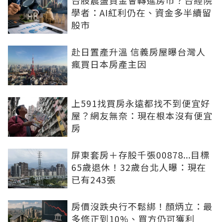
台股震盪資金會轉進房市？台經院
學者：AI紅利仍在、資金多半續留
股市
赴日置產升溫 信義房屋曝台灣人
瘋買日本房產主因
上591找買房永遠都找不到便宜好
屋？網友無奈：現在根本沒有便宜
房
屏東套房＋存股千張00878...目標
65歲退休！32歲台北人曝：現在
已有243張
房價沒跌央行不鬆綁！顏炳立：最
多修正到10%、買方仍可獲利