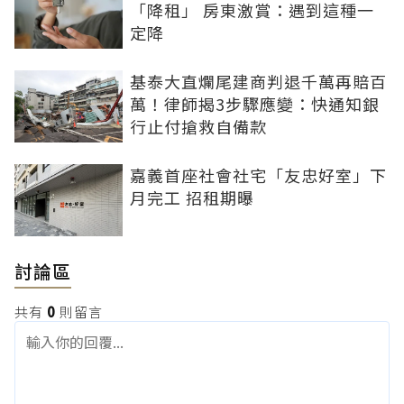
「降租」 房東激賞：遇到這種一
定降
基泰大直爛尾建商判退千萬再賠百
萬！律師揭3步驟應變：快通知銀
行止付搶救自備款
嘉義首座社會社宅「友忠好室」下
月完工 招租期曝
討論區
共有
0
則留言