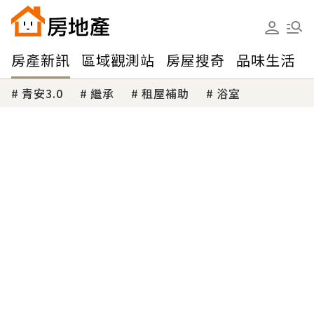
房產新訊
區域觀測站
房屋搜奇
品味生活
青安3.0
繼承
租屋補助
浴室