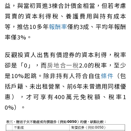
益，與當初買進3棟合計價金相當，但若考慮
買賣的資本利得稅、養護費用與持有成本
等，推估10多年
報酬率
僅約3成、平均年報酬
率僅3%。
反觀投資人出售有價證券的資本利得，稅率
卻是「0」，而
房地合一稅
2.0的稅率，至少
是10%起跳。除非持有人符合自住
條件
（包
括戶籍、未出租營業、前6年未曾適用同樣優
惠），才可享有400萬元免稅額、稅率1
0%）。