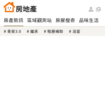
房產新訊
區域觀測站
房屋搜奇
品味生活
青安3.0
繼承
租屋補助
浴室