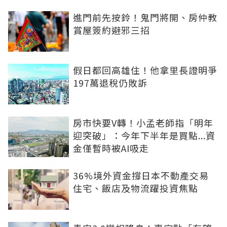
進門前先按鈴！鬼門將開、房仲教
賞屋簽約避邪三招
假日都回高雄住！他拿里長證明爭
197萬退稅仍敗訴
房市快要V轉！小孟老師指「明年
迎突破」：今年下半年是買點...資
金僅暫時被AI吸走
36%境外資金撐日本不動產交易
住宅、飯店及物流躍投資焦點