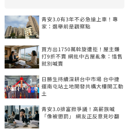
青安3.0有3年不必急搶上車！專
家：選舉前是觀察點
買方出1750萬斡旋遭拒！屋主嫌
打9折不賣 網批中古屋亂象：惜售
就別喊賣
日勝生持續深耕台中市場 台中捷
運南屯站土地開發共構大樓開工動
土
青安3.0排富掀爭議！高薪族喊
「像被懲罰」 網友正反意見吵翻