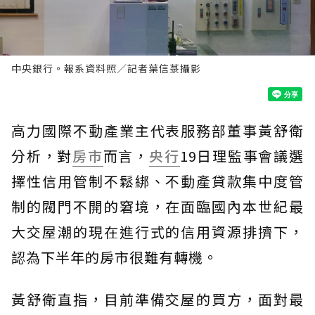
中央銀行。報系資料照／記者葉信菉攝影
高力國際不動產業主代表服務部董事黃舒衛
分析，對
房市
而言，
央行
19日理監事會議選
擇性信用管制不鬆綁、不動產貸款集中度管
制的閥門不開的窘境，在面臨國內本世紀最
大交屋潮的現在進行式的信用資源排擠下，
認為下半年的房市很難有轉機。
黃舒衛直指，目前準備交屋的買方，面對最