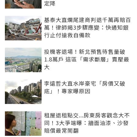
定降
基泰大直爛尾建商判退千萬再賠百
萬！律師揭3步驟應變：快通知銀
行止付搶救自備款
投機客退場！新北預售待售量破
1.8萬戶 這區「需求斷層」賣壓最
大
李遠哲大直水岸豪宅「房價又破
底」！專家曝原因
租屋退租點交...房東房客觀念大不
同！3大爭端曝：牆面油漆、沙發
賠償最常鬧翻