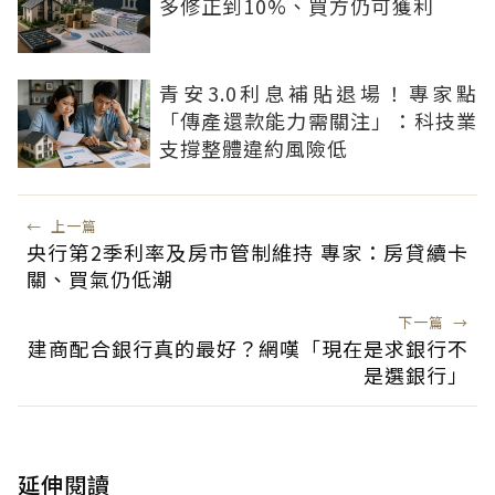
多修正到10%、買方仍可獲利
青安3.0利息補貼退場！專家點
「傳產還款能力需關注」：科技業
支撐整體違約風險低
←
上一篇
央行第2季利率及房市管制維持 專家：房貸續卡
關、買氣仍低潮
下一篇
→
建商配合銀行真的最好？網嘆「現在是求銀行不
是選銀行」
延伸閱讀