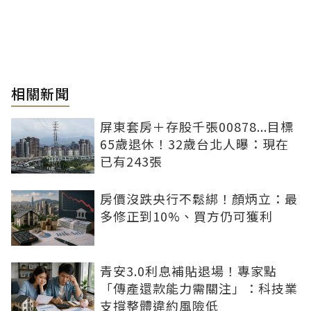
相關新聞
屏東套房＋存股千張00878...目標
65歲退休！32歲台北人曝：現在
已有243張
房價沒跌央行不鬆綁！顏炳立：最
多修正到10%、買方仍可獲利
青安3.0利息補貼退場！專家點
「傳產還款能力需關注」：科技業
支撐整體違約風險低