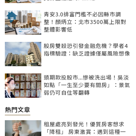
青安3.0排富門檻不必因縣市調
整！顏炳立：北市3500萬上限對
整體影響低
股房雙殺恐引發金融危機？學者4
指標驗證：缺乏證據僅屬風險想像
頭期款投股市...慘被洗出場！吳淡
如點「一生至少要有間房」：景氣
弱仍可自住等翻轉
熱門文章
租屋處亮到發光！優質房客想求
「降租」 房東激賞：遇到這種一