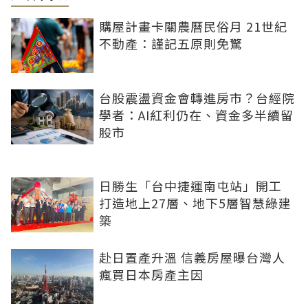
購屋計畫卡關農曆民俗月 21世紀
不動產：謹記五原則免驚
台股震盪資金會轉進房市？台經院
學者：AI紅利仍在、資金多半續留
股市
日勝生「台中捷運南屯站」開工
打造地上27層、地下5層智慧綠建
築
赴日置產升溫 信義房屋曝台灣人
瘋買日本房產主因