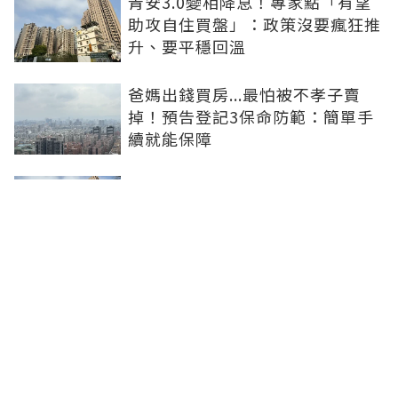
青安3.0變相降息！專家點「有望
助攻自住買盤」：政策沒要瘋狂推
升、要平穩回溫
爸媽出錢買房...最怕被不孝子賣
掉！預告登記3保命防範：簡單手
續就能保障
房子漲價不是紙上富貴！原屋融資
優缺點1次看：低利長年期、但審
核費時
豪宅建商開始讓利！台北之星最新
成交跌破200萬 張旭嵐：市場盤整
下豪宅降價競爭