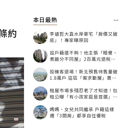
本日最熱
條約
李遠哲大直水岸豪宅「房價又破
底」！專家曝原因
設戶籍還不夠！他主張「睡覺、
煮飯分不同屋」2百萬元退稅照
樣沒了
投機客退場！新北預售待售量破
1.8萬戶 這區「需求斷層」賣壓
最大
租屋市場多殘忍老了才知道！包
租公曝「有小孩家庭是首選」：
寧可不租老人也別自找麻煩
媽媽、女兒共同繼承 戶籍這樣
遷「3間房」都享自住優稅