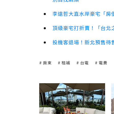
李遠哲大直水岸豪宅「房
頂級豪宅打折賣！「台北之
投機客退場！新北預售待售
房東
租補
台電
電費