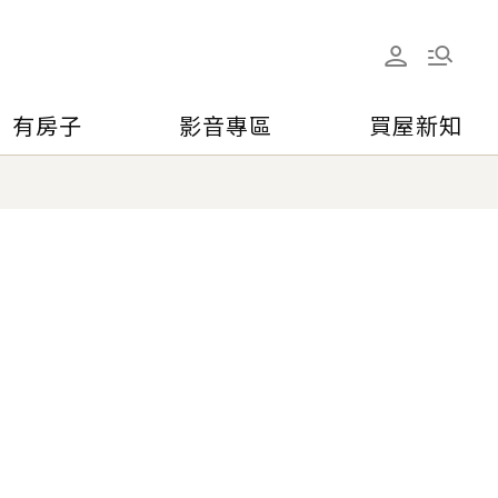
有房子
影音專區
買屋新知