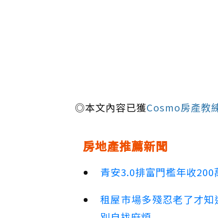
◎本文內容已獲
Cosmo房產教
房地產推薦新聞
青安3.0排富門檻年收2
租屋市場多殘忍老了才知
別自找麻煩