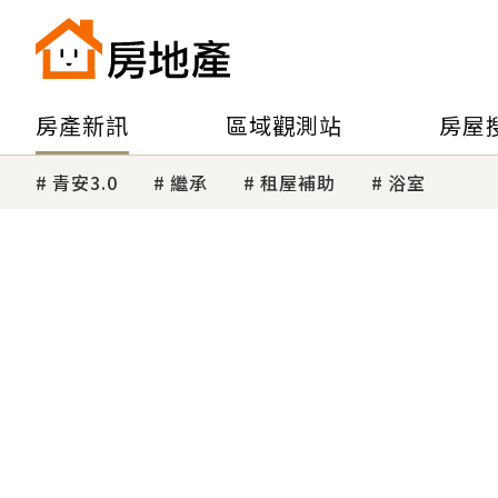
房產新訊
區域觀測站
房屋
青安3.0
繼承
租屋補助
浴室