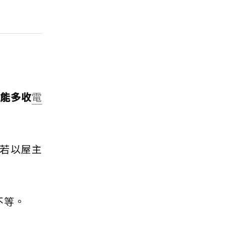
不能多收
電
若以屋主
不等。