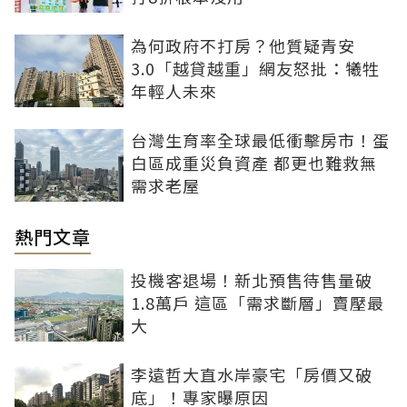
為何政府不打房？他質疑青安
3.0「越貸越重」網友怒批：犧牲
年輕人未來
台灣生育率全球最低衝擊房市！蛋
白區成重災負資產 都更也難救無
需求老屋
熱門文章
投機客退場！新北預售待售量破
1.8萬戶 這區「需求斷層」賣壓最
大
李遠哲大直水岸豪宅「房價又破
底」！專家曝原因