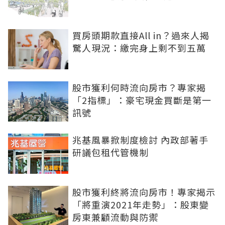
買房頭期款直接All in？過來人揭
驚人現況：繳完身上剩不到五萬
股市獲利何時流向房市？專家揭
「2指標」：豪宅現金買斷是第一
訊號
兆基風暴掀制度檢討 內政部著手
研議包租代管機制
股市獲利終將流向房市！專家揭示
「將重演2021年走勢」：股東變
房東兼顧流動與防禦