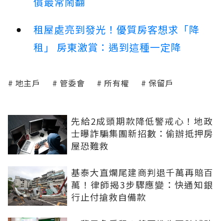
償最常鬧翻
租屋處亮到發光！優質房客想求「降
租」 房東激賞：遇到這種一定降
地主戶
管委會
所有權
保留戶
先給2成頭期款降低警戒心！地政
士曝詐騙集團新招數：偷辦抵押房
屋恐難救
基泰大直爛尾建商判退千萬再賠百
萬！律師揭3步驟應變：快通知銀
行止付搶救自備款