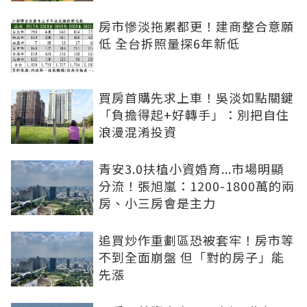
房市慘淡拖累都更！建商整合意願
低 全台拆照量探6年新低
買房首購先求上車！吳淡如點關鍵
「負擔得起+好轉手」：別把自住
浪漫混淆投資
青安3.0扶植小資婚育...市場明顯
分流！張旭嵐：1200-1800萬的兩
房、小三房會是主力
追買炒作重劃區恐被套牢！房市等
不到全面崩盤 但「對的房子」能
先漲