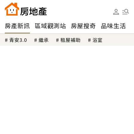
房產新訊
區域觀測站
房屋搜奇
品味生活
青安3.0
繼承
租屋補助
浴室