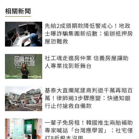
相關新聞
先給2成頭期款降低警戒心！地政
士曝詐騙集團新招數：偷辦抵押房
屋恐難救
社工魂走進房仲業 信義房屋讓助
人專業找到新舞台
基泰大直爛尾建商判退千萬再賠百
萬！律師揭3步驟應變：快通知銀
行止付搶救自備款
一輩子免房租！韓國推生兩胎補助
專家喊話「台灣應學習」：社宅僅
打8折根本沒用