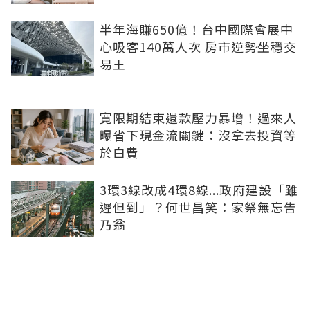
半年海賺650億！台中國際會展中
心吸客140萬人次 房市逆勢坐穩交
易王
寬限期結束還款壓力暴增！過來人
曝省下現金流關鍵：沒拿去投資等
於白費
3環3線改成4環8線...政府建設「雖
遲但到」？何世昌笑：家祭無忘告
乃翁