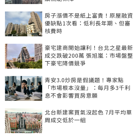
房子漲價不是紙上富貴！原屋融資
優缺點1次看：低利長年期、但審
核費時
豪宅建商開始讓利！台北之星最新
成交跌破200萬 張旭嵐：市場盤整
下豪宅降價競爭
青安3.0炒房是假議題！專家點
「市場根本沒量」：每月多3千利
息不會影響買房意願
北台新建案買氣沒起色 7月平均單
周成交低於一組