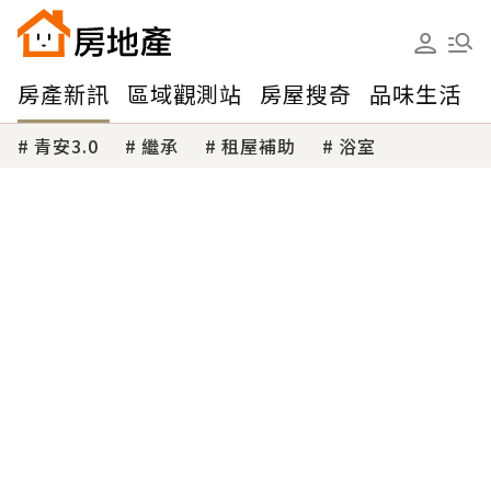
房產新訊
區域觀測站
房屋搜奇
品味生活
青安3.0
繼承
租屋補助
浴室