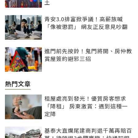
土
青安3.0排富掀爭議！高薪族喊
「像被懲罰」 網友正反意見吵翻
進門前先按鈴！鬼門將開、房仲教
賞屋簽約避邪三招
熱門文章
租屋處亮到發光！優質房客想求
「降租」 房東激賞：遇到這種一
定降
基泰大直爛尾建商判退千萬再賠百