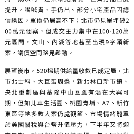
提升，嘴喊貴、手仍出。部分小宅產品因總
價誘因，單價仍居高不下；北市仍見單坪破2
00萬元個案，但成交主力集中在100-120萬
元區間，文山、內湖等地甚至出現9字頭新
案，議價空間略見鬆動。
展望後市，520檔期供給量收斂已成定局，北
市北士科、大巨蛋周邊，新北林口新市鎮、
央北重劃區與基隆中山區雖有潛在大案可
期，但如北車生活圈、桃園青埔、A7、新竹
東區等地多數大案仍處觀望。市場情緒籠罩
於美國關稅與台幣升值壓力，下半年又將迎