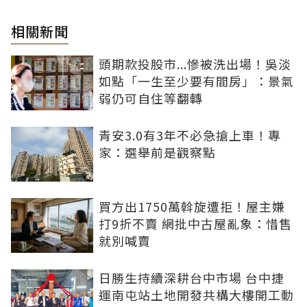
相關新聞
頭期款投股市...慘被洗出場！吳淡
如點「一生至少要有間房」：景氣
弱仍可自住等翻轉
青安3.0有3年不必急搶上車！專
家：選舉前是觀察點
買方出1750萬斡旋遭拒！屋主嫌
打9折不賣 網批中古屋亂象：惜售
就別喊賣
日勝生持續深耕台中市場 台中捷
運南屯站土地開發共構大樓開工動