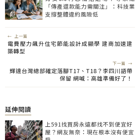
「傳產還款能力需關注」：科技業
支撐整體違約風險低
←
上一篇
電費壓力飆升住宅節能設計成顯學 建商加速建
築轉型
下一篇
→
輝達台灣總部確定落腳T17、T18？李四川語帶
保留 網喊：高雄準備好了！
延伸閱讀
上591找買房永遠都找不到便宜好
屋？網友無奈：現在根本沒有便宜
房