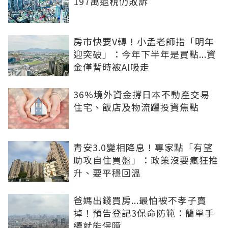
197萬退稅仍敗訴
房市快要V轉！小孟老師指「明年
迎突破」：今年下半年是買點...資
金僅暫時被AI吸走
36%境外資金撐日本不動產交易
住宅、飯店及物流躍投資焦點
青安3.0變相降息！專家點「有望
助攻自住買盤」：政策沒要瘋狂推
升、要平穩回溫
爸媽出錢買房...最怕被不孝子賣
掉！預告登記3保命防範：簡單手
續就能保障