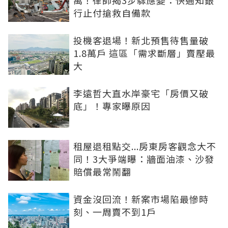
萬！律師揭3步驟應變：快通知銀
行止付搶救自備款
投機客退場！新北預售待售量破
1.8萬戶 這區「需求斷層」賣壓最
大
李遠哲大直水岸豪宅「房價又破
底」！專家曝原因
租屋退租點交...房東房客觀念大不
同！3大爭端曝：牆面油漆、沙發
賠償最常鬧翻
資金沒回流！新案市場陷最慘時
刻、一周賣不到1戶