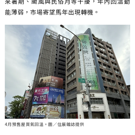
來暑期、颱風與民俗月等干擾，年內回溫動
能薄弱，市場寄望馬年出現轉機。
4月預售屋買氣回溫。圖／住展雜誌提供