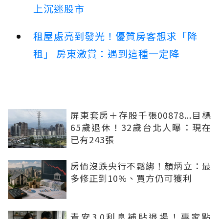
上沉迷股市
租屋處亮到發光！優質房客想求「降
租」 房東激賞：遇到這種一定降
屏東套房＋存股千張00878...目標
65歲退休！32歲台北人曝：現在
已有243張
房價沒跌央行不鬆綁！顏炳立：最
多修正到10%、買方仍可獲利
青安3.0利息補貼退場！專家點