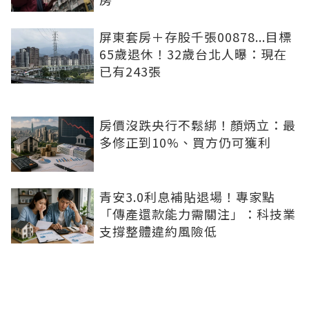
屏東套房＋存股千張00878...目標
65歲退休！32歲台北人曝：現在
已有243張
房價沒跌央行不鬆綁！顏炳立：最
多修正到10%、買方仍可獲利
青安3.0利息補貼退場！專家點
「傳產還款能力需關注」：科技業
支撐整體違約風險低