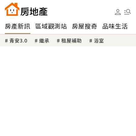
房產新訊
區域觀測站
房屋搜奇
品味生活
青安3.0
繼承
租屋補助
浴室