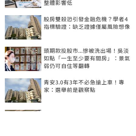
整體影響低
股房雙殺恐引發金融危機？學者4
指標驗證：缺乏證據僅屬風險想像
頭期款投股市...慘被洗出場！吳淡
如點「一生至少要有間房」：景氣
弱仍可自住等翻轉
青安3.0有3年不必急搶上車！專
家：選舉前是觀察點
買方出1750萬斡旋遭拒！屋主嫌
打9折不賣 網批中古屋亂象：惜售
就別喊賣