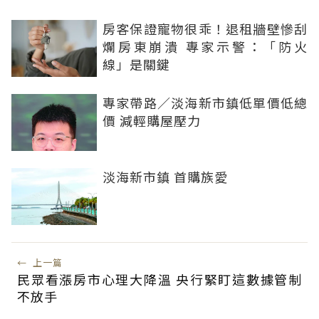
房客保證寵物很乖！退租牆壁慘刮
爛房東崩潰 專家示警：「防火
線」是關鍵
專家帶路／淡海新市鎮低單價低總
價 減輕購屋壓力
淡海新市鎮 首購族愛
←
上一篇
民眾看漲房市心理大降溫 央行緊盯這數據管制
不放手