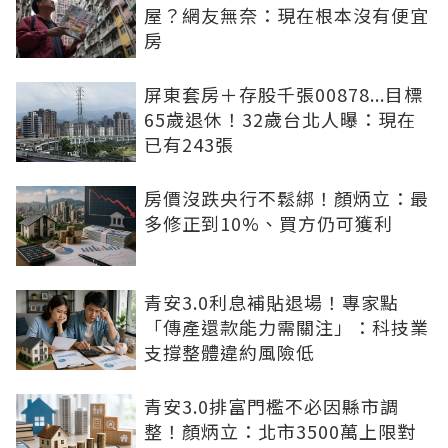
屋？網友無奈：現在根本沒有便宜
房
屏東套房＋存股千張00878...目標
65歲退休！32歲台北人曝：現在
已有243張
房價沒跌央行不鬆綁！顏炳立：最
多修正到10%、買方仍可獲利
青安3.0利息補貼退場！專家點
「傳產還款能力需關注」：科技業
支撐整體違約風險低
青安3.0排富門檻不必因縣市調
整！顏炳立：北市3500萬上限對