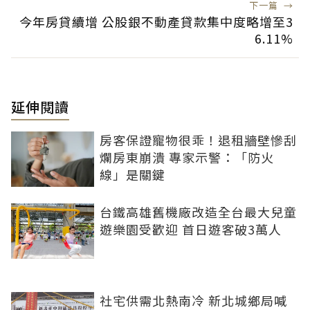
下一篇
→
今年房貸續增 公股銀不動產貸款集中度略增至3
6.11%
延伸閱讀
房客保證寵物很乖！退租牆壁慘刮
爛房東崩潰 專家示警：「防火
線」是關鍵
台鐵高雄舊機廠改造全台最大兒童
遊樂園受歡迎 首日遊客破3萬人
社宅供需北熱南冷 新北城鄉局喊