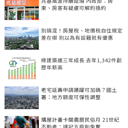
兆基風波持續延燒 內政部：房
東、房客有疑慮可解約換約
別搞混！房屋稅、地價稅自住規定
差在哪 別以為有設籍就有優惠
綠建築連三年成長 去年1,342件創
歷年新高
老宅延壽申請踴躍可加碼？國土
署：地方額度可彈性調整
購屋計畫卡關農曆民俗月 21世紀
不動產：謹記五原則免驚