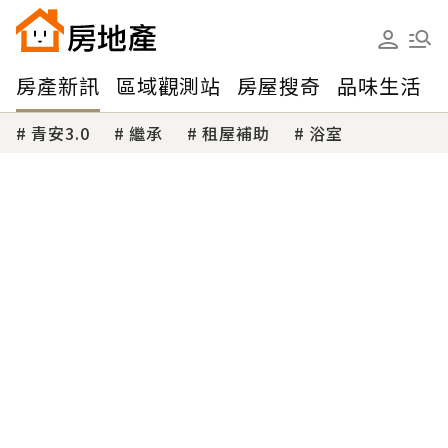
房產新訊
區域觀測站
房屋搜奇
品味生活
青安3.0
繼承
租屋補助
浴室