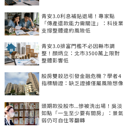
青安3.0利息補貼退場！專家點
「傳產還款能力需關注」：科技業
支撐整體違約風險低
青安3.0排富門檻不必因縣市調
整！顏炳立：北市3500萬上限對
整體影響低
股房雙殺恐引發金融危機？學者4
指標驗證：缺乏證據僅屬風險想像
頭期款投股市...慘被洗出場！吳淡
如點「一生至少要有間房」：景氣
弱仍可自住等翻轉