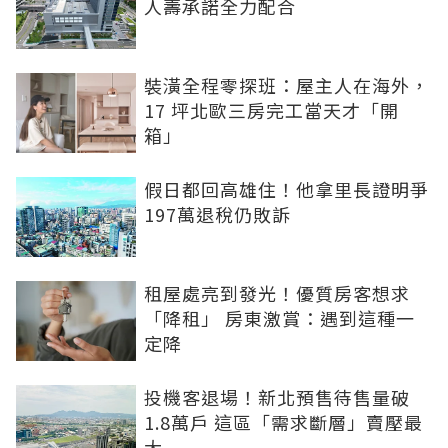
人壽承諾全力配合
裝潢全程零探班：屋主人在海外，
17 坪北歐三房完工當天才「開
箱」
假日都回高雄住！他拿里長證明爭
197萬退稅仍敗訴
租屋處亮到發光！優質房客想求
「降租」 房東激賞：遇到這種一
定降
投機客退場！新北預售待售量破
1.8萬戶 這區「需求斷層」賣壓最
大