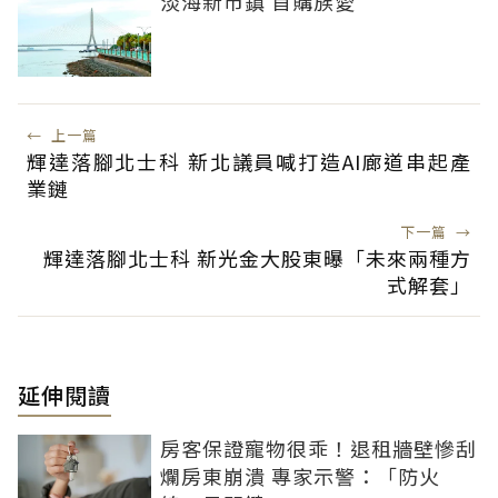
淡海新市鎮 首購族愛
←
上一篇
輝達落腳北士科 新北議員喊打造AI廊道串起產
業鏈
下一篇
→
輝達落腳北士科 新光金大股東曝「未來兩種方
式解套」
延伸閱讀
房客保證寵物很乖！退租牆壁慘刮
爛房東崩潰 專家示警：「防火