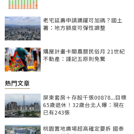
老宅延壽申請踴躍可加碼？國土
署：地方額度可彈性調整
購屋計畫卡關農曆民俗月 21世紀
不動產：謹記五原則免驚
熱門文章
屏東套房＋存股千張00878...目標
65歲退休！32歲台北人曝：現在
已有243張
桃園置地廣場超高確定要拆 國泰