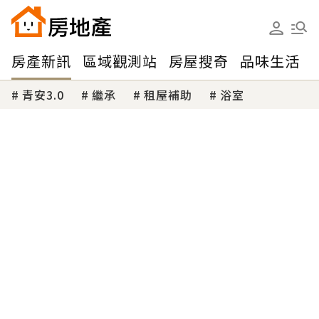
房產新訊
區域觀測站
房屋搜奇
品味生活
青安3.0
繼承
租屋補助
浴室