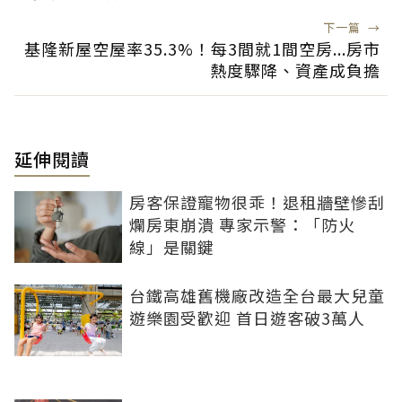
下一篇
→
基隆新屋空屋率35.3%！每3間就1間空房...房市
熱度驟降、資產成負擔
延伸閱讀
房客保證寵物很乖！退租牆壁慘刮
爛房東崩潰 專家示警：「防火
線」是關鍵
台鐵高雄舊機廠改造全台最大兒童
遊樂園受歡迎 首日遊客破3萬人