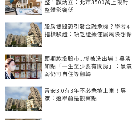
整！顏炳立：北市3500萬上限對
整體影響低
股房雙殺恐引發金融危機？學者4
指標驗證：缺乏證據僅屬風險想像
頭期款投股市...慘被洗出場！吳淡
如點「一生至少要有間房」：景氣
弱仍可自住等翻轉
青安3.0有3年不必急搶上車！專
家：選舉前是觀察點
買方出1750萬斡旋遭拒！屋主嫌
打9折不賣 網批中古屋亂象：惜售
就別喊賣