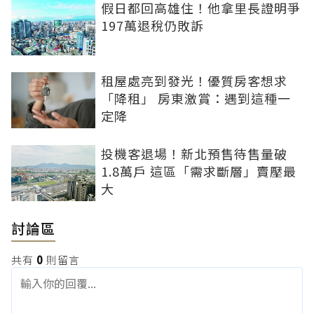
假日都回高雄住！他拿里長證明爭
197萬退稅仍敗訴
租屋處亮到發光！優質房客想求
「降租」 房東激賞：遇到這種一
定降
投機客退場！新北預售待售量破
1.8萬戶 這區「需求斷層」賣壓最
大
討論區
共有
0
則留言