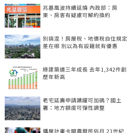
兆基風波持續延燒 內政部：房
東、房客有疑慮可解約換約
別搞混！房屋稅、地價稅自住規定
差在哪 別以為有設籍就有優惠
綠建築連三年成長 去年1,342件創
歷年新高
老宅延壽申請踴躍可加碼？國土
署：地方額度可彈性調整
購屋計畫卡關農曆民俗月 21世紀