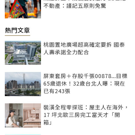
不動產：謹記五原則免驚
熱門文章
桃園置地廣場超高確定要拆 國泰
人壽承諾全力配合
屏東套房＋存股千張00878...目標
65歲退休！32歲台北人曝：現在
已有243張
裝潢全程零探班：屋主人在海外，
17 坪北歐三房完工當天才「開
箱」