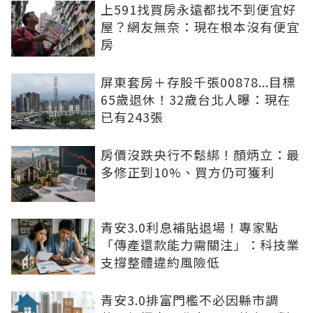
上591找買房永遠都找不到便宜好
屋？網友無奈：現在根本沒有便宜
房
屏東套房＋存股千張00878...目標
65歲退休！32歲台北人曝：現在
已有243張
房價沒跌央行不鬆綁！顏炳立：最
多修正到10%、買方仍可獲利
青安3.0利息補貼退場！專家點
「傳產還款能力需關注」：科技業
支撐整體違約風險低
青安3.0排富門檻不必因縣市調