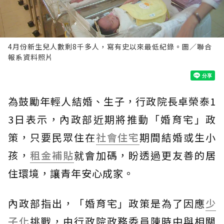
4月份新生兒人數剩8千多人，寫有史以來最低紀錄。圖／聯合
報系資料照片
為鼓勵年輕人結婚、生子，行政院長卓榮泰1
3日表示，內政部近期將推動「婚育宅」政
策，只要民眾住在
社會住宅
期間結婚或生小
孩，
租金補貼
就會加碼，盼透過更友善的居
住環境，讓青年安心成家。
內政部指出，「婚育宅」政策是為了因應
少
子化
挑戰，由行政院政務委員陳時中與相關