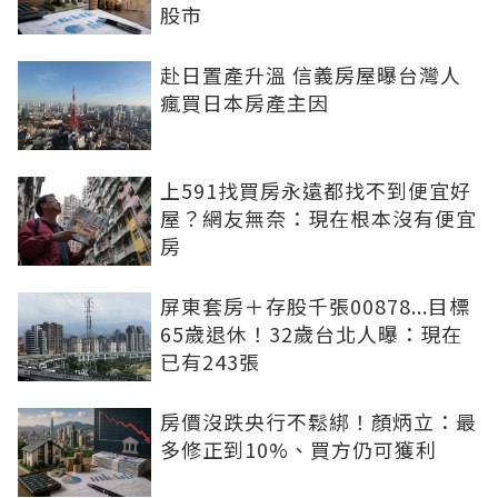
股市
赴日置產升溫 信義房屋曝台灣人
瘋買日本房產主因
上591找買房永遠都找不到便宜好
屋？網友無奈：現在根本沒有便宜
房
屏東套房＋存股千張00878...目標
65歲退休！32歲台北人曝：現在
已有243張
房價沒跌央行不鬆綁！顏炳立：最
多修正到10%、買方仍可獲利