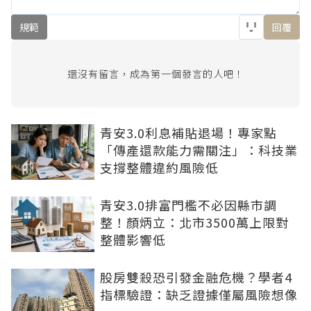
規範
回覆
還沒有留言，成為第一個發言的人吧！
青安3.0利息補貼退場！專家點
「傳產還款能力需關注」：科技業
支撐整體違約風險低
青安3.0排富門檻不必因縣市調
整！顏炳立：北市3500萬上限對
整體影響低
股房雙殺恐引發金融危機？學者4
指標驗證：缺乏證據僅屬風險想像