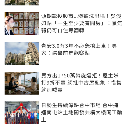
頭期款投股市...慘被洗出場！吳淡
如點「一生至少要有間房」：景氣
弱仍可自住等翻轉
青安3.0有3年不必急搶上車！專
家：選舉前是觀察點
買方出1750萬斡旋遭拒！屋主嫌
打9折不賣 網批中古屋亂象：惜售
就別喊賣
日勝生持續深耕台中市場 台中捷
運南屯站土地開發共構大樓開工動
土