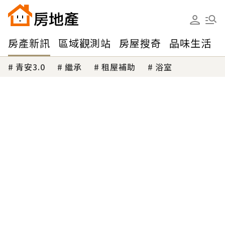
房產新訊
區域觀測站
房屋搜奇
品味生活
青安3.0
繼承
租屋補助
浴室