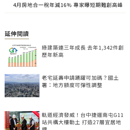
4月房地合一稅年減16% 專家曝短期難創高峰
延伸閱讀
綠建築連三年成長 去年1,342件創
歷年新高
老宅延壽申請踴躍可加碼？國土
署：地方額度可彈性調整
軌道經濟發威！台中捷運南屯G11
站共構大樓動土 打造27層宜居地
標