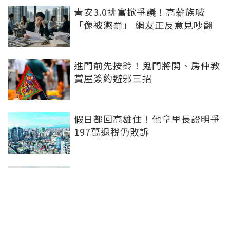
青安3.0排富掀爭議！高薪族喊
「像被懲罰」 網友正反意見吵翻
進門前先按鈴！鬼門將開、房仲教
賞屋簽約避邪三招
假日都回高雄住！他拿里長證明爭
197萬退稅仍敗訴
房市快要V轉！小孟老師指「明年
迎突破」：今年下半年是買點...資
金僅暫時被AI吸走
36%境外資金撐日本不動產交易