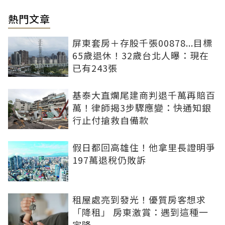
熱門文章
屏東套房＋存股千張00878...目標
65歲退休！32歲台北人曝：現在
已有243張
基泰大直爛尾建商判退千萬再賠百
萬！律師揭3步驟應變：快通知銀
行止付搶救自備款
假日都回高雄住！他拿里長證明爭
197萬退稅仍敗訴
租屋處亮到發光！優質房客想求
「降租」 房東激賞：遇到這種一
定降