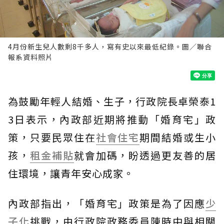
4月份新生兒人數剩8千多人，寫有史以來最低紀錄。圖／聯合
報系資料照片
為鼓勵年輕人結婚、生子，行政院長卓榮泰1
3日表示，內政部近期將推動「婚育宅」政
策，只要民眾住在
社會住宅
期間結婚或生小
孩，
租金補貼
就會加碼，盼透過更友善的居
住環境，讓青年安心成家。
內政部指出，「婚育宅」政策是為了因應
少
子化
挑戰，由行政院政務委員陳時中與相關