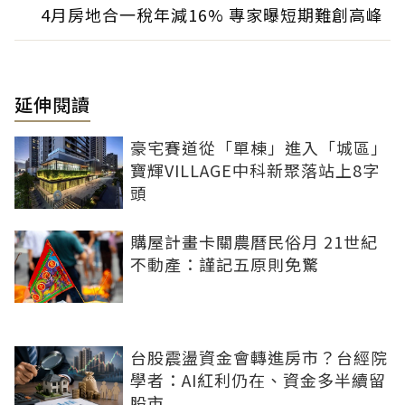
4月房地合一稅年減16% 專家曝短期難創高峰
延伸閱讀
豪宅賽道從「單棟」進入「城區」
寶輝VILLAGE中科新聚落站上8字
頭
購屋計畫卡關農曆民俗月 21世紀
不動產：謹記五原則免驚
台股震盪資金會轉進房市？台經院
學者：AI紅利仍在、資金多半續留
股市