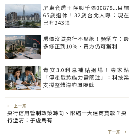
屏東套房＋存股千張00878...目標
65歲退休！32歲台北人曝：現在
已有243張
房價沒跌央行不鬆綁！顏炳立：最
多修正到10%、買方仍可獲利
青安3.0利息補貼退場！專家點
「傳產還款能力需關注」：科技業
支撐整體違約風險低
←
上一篇
央行信用管制政策轉向、限縮十大建商貸款？央
行澄清：子虛烏有
下一篇
→