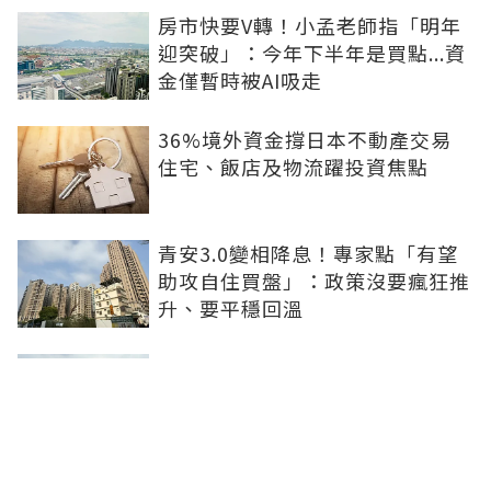
房市快要V轉！小孟老師指「明年
迎突破」：今年下半年是買點...資
金僅暫時被AI吸走
36%境外資金撐日本不動產交易
住宅、飯店及物流躍投資焦點
青安3.0變相降息！專家點「有望
助攻自住買盤」：政策沒要瘋狂推
升、要平穩回溫
爸媽出錢買房...最怕被不孝子賣
掉！預告登記3保命防範：簡單手
續就能保障
房子漲價不是紙上富貴！原屋融資