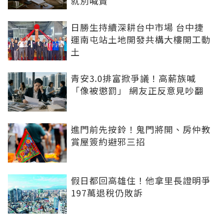
就別喊賣
日勝生持續深耕台中市場 台中捷
運南屯站土地開發共構大樓開工動
土
青安3.0排富掀爭議！高薪族喊
「像被懲罰」 網友正反意見吵翻
進門前先按鈴！鬼門將開、房仲教
賞屋簽約避邪三招
假日都回高雄住！他拿里長證明爭
197萬退稅仍敗訴