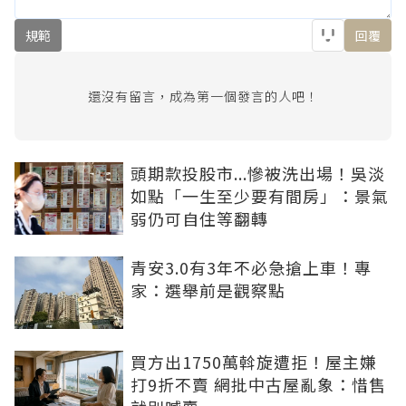
規範
回覆
還沒有留言，成為第一個發言的人吧！
頭期款投股市...慘被洗出場！吳淡
如點「一生至少要有間房」：景氣
弱仍可自住等翻轉
青安3.0有3年不必急搶上車！專
家：選舉前是觀察點
買方出1750萬斡旋遭拒！屋主嫌
打9折不賣 網批中古屋亂象：惜售