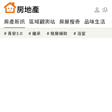
房產新訊
區域觀測站
房屋搜奇
品味生活
青安3.0
繼承
租屋補助
浴室