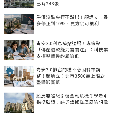
已有243張
房價沒跌央行不鬆綁！顏炳立：最
多修正到10%、買方仍可獲利
青安3.0利息補貼退場！專家點
「傳產還款能力需關注」：科技業
支撐整體違約風險低
青安3.0排富門檻不必因縣市調
整！顏炳立：北市3500萬上限對
整體影響低
股房雙殺恐引發金融危機？學者4
指標驗證：缺乏證據僅屬風險想像