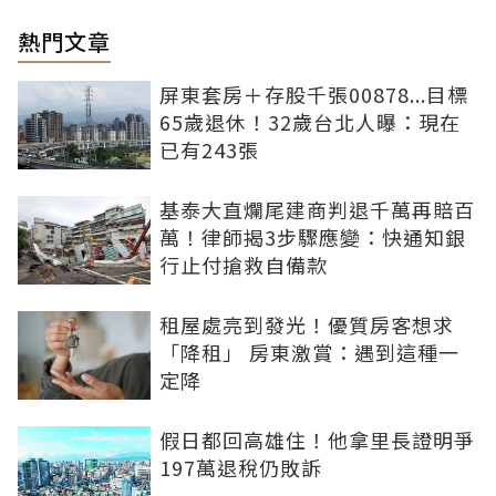
熱門文章
屏東套房＋存股千張00878...目標
65歲退休！32歲台北人曝：現在
已有243張
基泰大直爛尾建商判退千萬再賠百
萬！律師揭3步驟應變：快通知銀
行止付搶救自備款
租屋處亮到發光！優質房客想求
「降租」 房東激賞：遇到這種一
定降
假日都回高雄住！他拿里長證明爭
197萬退稅仍敗訴