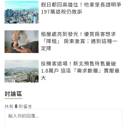
假日都回高雄住！他拿里長證明爭
197萬退稅仍敗訴
租屋處亮到發光！優質房客想求
「降租」 房東激賞：遇到這種一
定降
投機客退場！新北預售待售量破
1.8萬戶 這區「需求斷層」賣壓最
大
討論區
共有
0
則留言