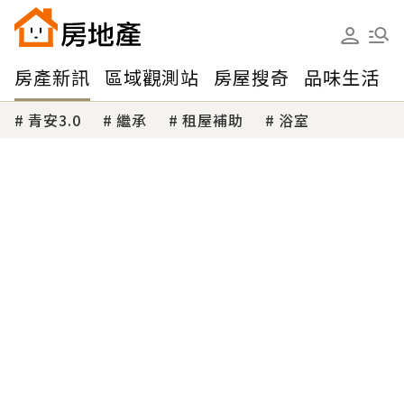
房產新訊
區域觀測站
房屋搜奇
品味生活
青安3.0
繼承
租屋補助
浴室