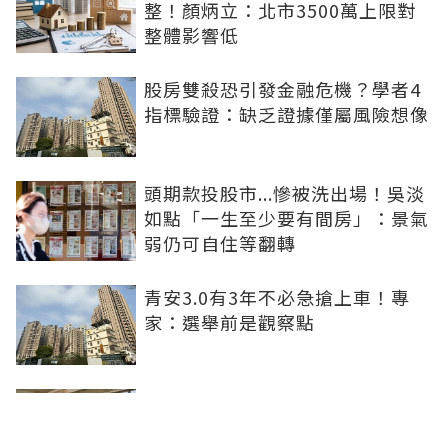
整！顏炳立：北市3500萬上限對
整體影響低
股房雙殺恐引發金融危機？學者4
指標驗證：缺乏證據僅屬風險想像
頭期款投股市...慘被洗出場！吳淡
如點「一生至少要有間房」：景氣
弱仍可自住等翻轉
青安3.0有3年不必急搶上車！專
家：選舉前是觀察點
買方出1750萬斡旋遭拒！屋主嫌
打9折不賣 網批中古屋亂象：惜售