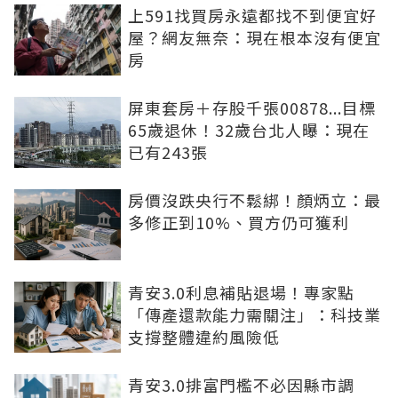
上591找買房永遠都找不到便宜好
屋？網友無奈：現在根本沒有便宜
房
屏東套房＋存股千張00878...目標
65歲退休！32歲台北人曝：現在
已有243張
房價沒跌央行不鬆綁！顏炳立：最
多修正到10%、買方仍可獲利
青安3.0利息補貼退場！專家點
「傳產還款能力需關注」：科技業
支撐整體違約風險低
青安3.0排富門檻不必因縣市調