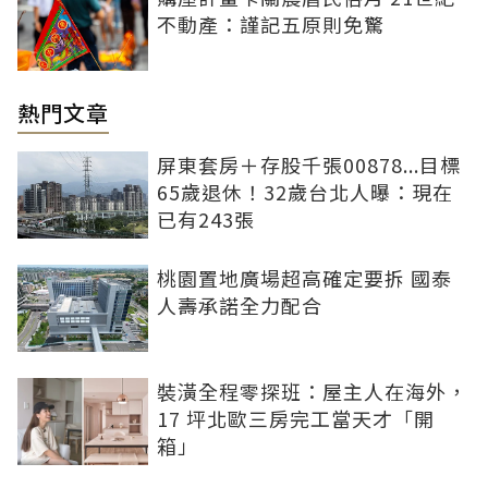
不動產：謹記五原則免驚
熱門文章
屏東套房＋存股千張00878...目標
65歲退休！32歲台北人曝：現在
已有243張
桃園置地廣場超高確定要拆 國泰
人壽承諾全力配合
裝潢全程零探班：屋主人在海外，
17 坪北歐三房完工當天才「開
箱」