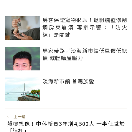
房客保證寵物很乖！退租牆壁慘刮
爛房東崩潰 專家示警：「防火
線」是關鍵
專家帶路／淡海新市鎮低單價低總
價 減輕購屋壓力
淡海新市鎮 首購族愛
←
上一篇
顛覆想像！中科新貴3年增4,500人 一半任職於
「這裡」