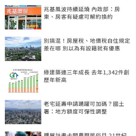
兆基風波持續延燒 內政部：房
東、房客有疑慮可解約換約
別搞混！房屋稅、地價稅自住規定
差在哪 別以為有設籍就有優惠
綠建築連三年成長 去年1,342件創
歷年新高
老宅延壽申請踴躍可加碼？國土
署：地方額度可彈性調整
購屋計畫卡關農曆民俗月 21世紀