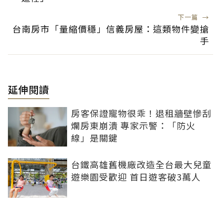
下一篇
→
台南房市「量縮價穩」信義房屋：這類物件變搶
手
延伸閱讀
房客保證寵物很乖！退租牆壁慘刮
爛房東崩潰 專家示警：「防火
線」是關鍵
台鐵高雄舊機廠改造全台最大兒童
遊樂園受歡迎 首日遊客破3萬人