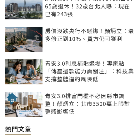
65歲退休！32歲台北人曝：現在
已有243張
房價沒跌央行不鬆綁！顏炳立：最
多修正到10%、買方仍可獲利
青安3.0利息補貼退場！專家點
「傳產還款能力需關注」：科技業
支撐整體違約風險低
青安3.0排富門檻不必因縣市調
整！顏炳立：北市3500萬上限對
整體影響低
熱門文章