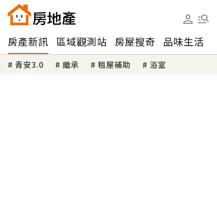
房產新訊
區域觀測站
房屋搜奇
品味生活
青安3.0
繼承
租屋補助
浴室