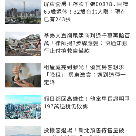
屏東套房＋存股千張00878...目標
65歲退休！32歲台北人曝：現在
已有243張
基泰大直爛尾建商判退千萬再賠百
萬！律師揭3步驟應變：快通知銀
行止付搶救自備款
租屋處亮到發光！優質房客想求
「降租」 房東激賞：遇到這種一
定降
假日都回高雄住！他拿里長證明爭
197萬退稅仍敗訴
投機客退場！新北預售待售量破