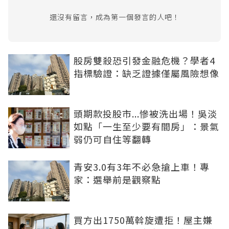
還沒有留言，成為第一個發言的人吧！
股房雙殺恐引發金融危機？學者4
指標驗證：缺乏證據僅屬風險想像
頭期款投股市...慘被洗出場！吳淡
如點「一生至少要有間房」：景氣
弱仍可自住等翻轉
青安3.0有3年不必急搶上車！專
家：選舉前是觀察點
買方出1750萬斡旋遭拒！屋主嫌