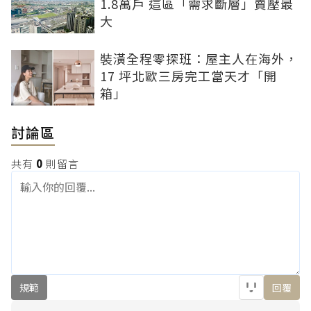
1.8萬戶 這區「需求斷層」賣壓最
大
裝潢全程零探班：屋主人在海外，
17 坪北歐三房完工當天才「開
箱」
討論區
共有
0
則留言
規範
回覆