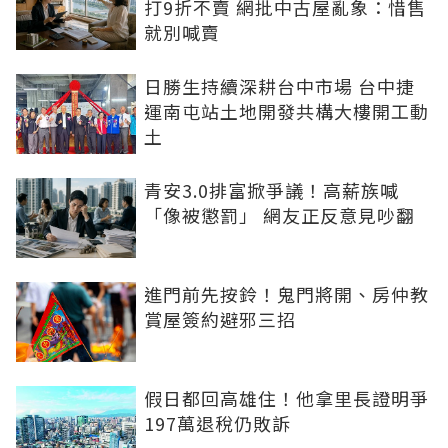
打9折不賣 網批中古屋亂象：惜售
就別喊賣
日勝生持續深耕台中市場 台中捷
運南屯站土地開發共構大樓開工動
土
青安3.0排富掀爭議！高薪族喊
「像被懲罰」 網友正反意見吵翻
進門前先按鈴！鬼門將開、房仲教
賞屋簽約避邪三招
假日都回高雄住！他拿里長證明爭
197萬退稅仍敗訴