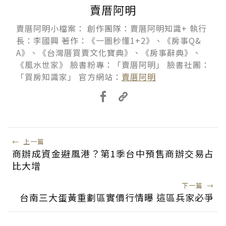
賣厝阿明
賣厝阿明小檔案： 創作團隊：賣厝阿明知識+ 執行
長：李國興 著作：《一圖秒懂1+2》、《房事Q&
A》、《台灣厝買賣文化寶典》、《房事辭典》、
《風水世家》 臉書粉專：「賣厝阿明」 臉書社團：
「買房知識家」 官方網站：
賣厝阿明
←
上一篇
商辦成資金避風港？第1季台中預售商辦交易占
比大增
下一篇
→
台南三大蛋黃重劃區實價行情曝 這區兵家必爭