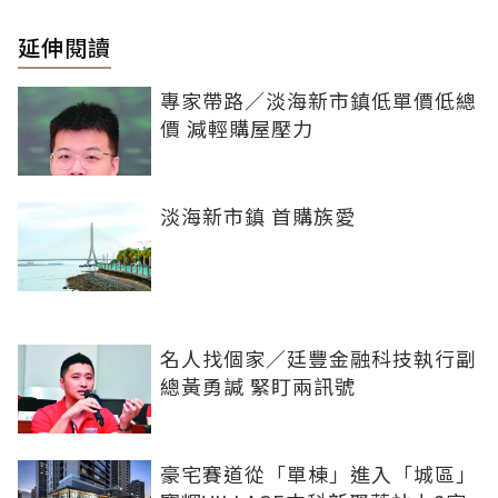
延伸閱讀
專家帶路／淡海新市鎮低單價低總
價 減輕購屋壓力
淡海新市鎮 首購族愛
名人找個家／廷豐金融科技執行副
總黃勇諴 緊盯兩訊號
豪宅賽道從「單棟」進入「城區」