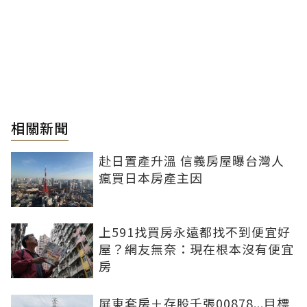
相關新聞
赴日置產升溫 信義房屋曝台灣人
瘋買日本房產主因
上591找買房永遠都找不到便宜好
屋？網友無奈：現在根本沒有便宜
房
屏東套房＋存股千張00878...目標