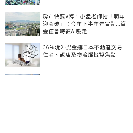
房市快要V轉！小孟老師指「明年
迎突破」：今年下半年是買點...資
金僅暫時被AI吸走
36%境外資金撐日本不動產交易
住宅、飯店及物流躍投資焦點
青安3.0變相降息！專家點「有望
助攻自住買盤」：政策沒要瘋狂推
升、要平穩回溫
爸媽出錢買房...最怕被不孝子賣
掉！預告登記3保命防範：簡單手
續就能保障