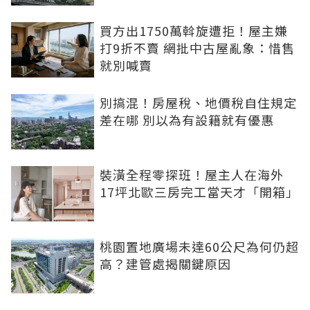
買方出1750萬斡旋遭拒！屋主嫌
打9折不賣 網批中古屋亂象：惜售
就別喊賣
別搞混！房屋稅、地價稅自住規定
差在哪 別以為有設籍就有優惠
裝潢全程零探班！屋主人在海外
17坪北歐三房完工當天才「開箱」
桃園置地廣場未達60公尺為何仍超
高？建管處揭關鍵原因