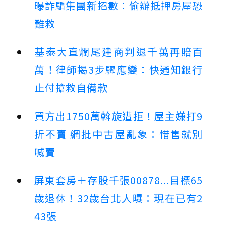
曝詐騙集團新招數：偷辦抵押房屋恐
難救
基泰大直爛尾建商判退千萬再賠百
萬！律師揭3步驟應變：快通知銀行
止付搶救自備款
買方出1750萬斡旋遭拒！屋主嫌打9
折不賣 網批中古屋亂象：惜售就別
喊賣
屏東套房＋存股千張00878...目標65
歲退休！32歲台北人曝：現在已有2
43張