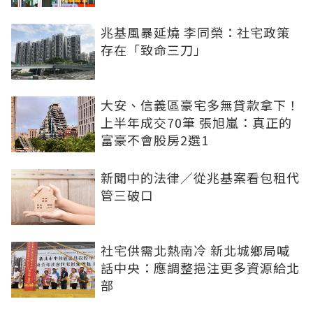
兆基風暴延燒 李同榮：社宅政策
存在「致命三刀」
大安、信義區豪宅多無貸款拿下！
上半年成交70筆 張旭嵐：真正的
富豪不會股房2選1
新聞中的法律／從兆基案看包租代
管三破口
社宅供需北熱南冷 新北城鄉局喊
話中央：應調整挹注更多資源給北
部