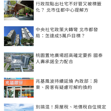
行政院點出社宅不好管又被標籤
化？ 北市住都中心提解方
中央社宅政策大轉彎 北市都發
局：怎達成5萬戶目標？
桃園置地廣場超高確定要拆 國泰
人壽承諾全力配合
兆基風波持續延燒 內政部：房
東、房客有疑慮可解約換約
別搞混！房屋稅、地價稅自住規定