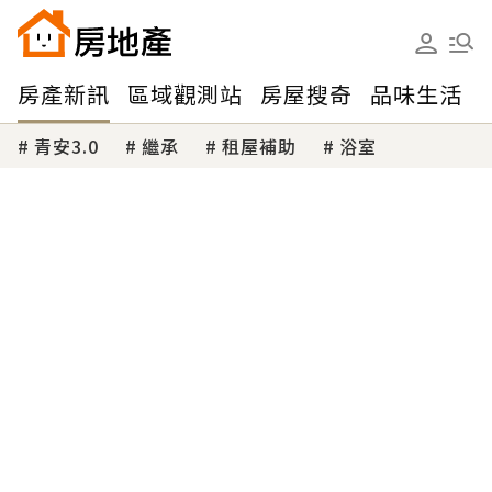
房產新訊
區域觀測站
房屋搜奇
品味生活
青安3.0
繼承
租屋補助
浴室