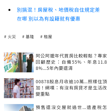
別搞混！房屋稅、地價稅自住規定差
在哪 別以為有設籍就有優惠
火災
基隆
租屋
阿公阿嬤年代買房比較輕鬆？專家
回顧歷史：自備55%、年息11.8
8%...5年內要還清
00878股息月收逾10萬...照樣住頂
加！網嘆：有沒有房貸才是生活改
變重點
預售還沒交屋就過世...遺產稅怎