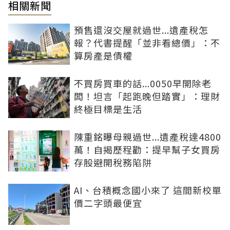
相關新聞
預售還沒交屋就過世...遺產稅怎
報？代書提醒「並非看總價」：不
算房產是債權
不買房買車的話...0050早開除老
闆！坦言「起跑晚但踏實」：理財
終極目標是生活
陳重銘曝母親過世...遺產稅達4800
萬！自揭歷程勸：提早幫子女買房
存股避開稅務陷阱
AI、台積概念國小來了 這間新校單
價二字頭最便宜