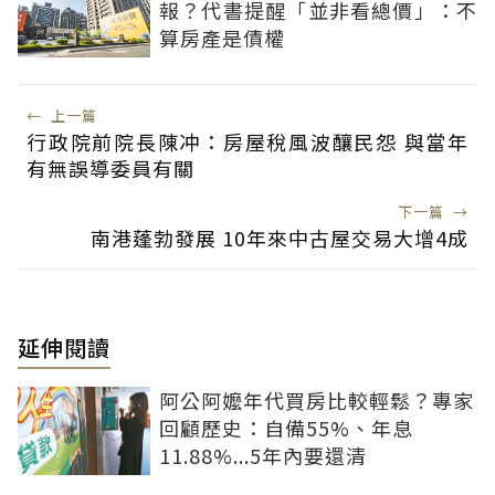
報？代書提醒「並非看總價」：不
算房產是債權
←
上一篇
行政院前院長陳冲：房屋稅風波釀民怨 與當年
有無誤導委員有關
下一篇
→
南港蓬勃發展 10年來中古屋交易大增4成
延伸閱讀
阿公阿嬤年代買房比較輕鬆？專家
回顧歷史：自備55%、年息
11.88%...5年內要還清