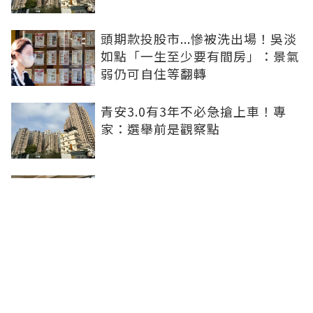
頭期款投股市...慘被洗出場！吳淡
如點「一生至少要有間房」：景氣
弱仍可自住等翻轉
青安3.0有3年不必急搶上車！專
家：選舉前是觀察點
買方出1750萬斡旋遭拒！屋主嫌
打9折不賣 網批中古屋亂象：惜售
就別喊賣
日勝生持續深耕台中市場 台中捷
運南屯站土地開發共構大樓開工動
土