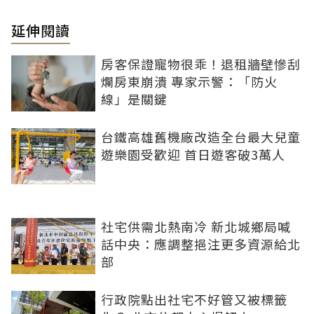
延伸閱讀
房客保證寵物很乖！退租牆壁慘刮
爛房東崩潰 專家示警：「防火
線」是關鍵
台鐵高雄舊機廠改造全台最大兒童
遊樂園受歡迎 首日遊客破3萬人
社宅供需北熱南冷 新北城鄉局喊
話中央：應調整挹注更多資源給北
部
行政院點出社宅不好管又被標籤