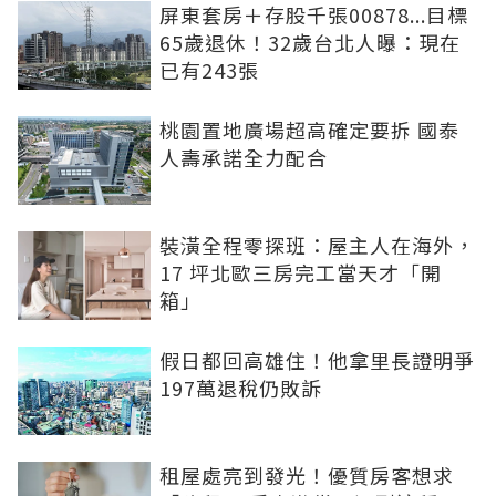
屏東套房＋存股千張00878...目標
65歲退休！32歲台北人曝：現在
已有243張
桃園置地廣場超高確定要拆 國泰
人壽承諾全力配合
裝潢全程零探班：屋主人在海外，
17 坪北歐三房完工當天才「開
箱」
假日都回高雄住！他拿里長證明爭
197萬退稅仍敗訴
租屋處亮到發光！優質房客想求