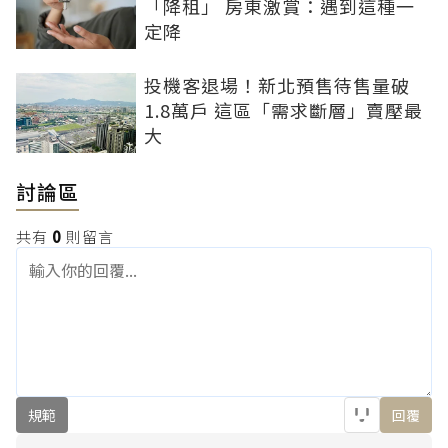
「降租」 房東激賞：遇到這種一
定降
投機客退場！新北預售待售量破
1.8萬戶 這區「需求斷層」賣壓最
大
討論區
共有
0
則留言
規範
回覆