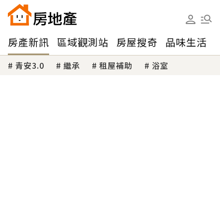
房產新訊
區域觀測站
房屋搜奇
品味生活
青安3.0
繼承
租屋補助
浴室