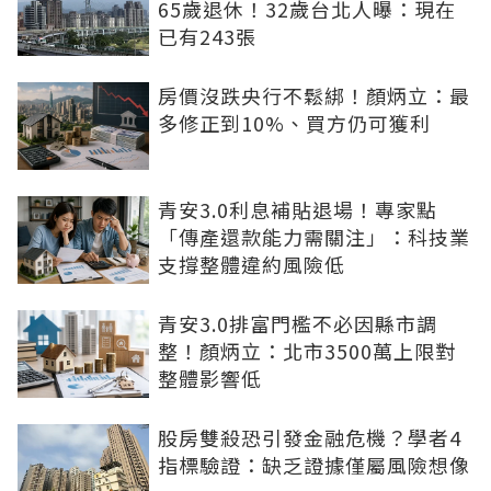
65歲退休！32歲台北人曝：現在
已有243張
房價沒跌央行不鬆綁！顏炳立：最
多修正到10%、買方仍可獲利
青安3.0利息補貼退場！專家點
「傳產還款能力需關注」：科技業
支撐整體違約風險低
青安3.0排富門檻不必因縣市調
整！顏炳立：北市3500萬上限對
整體影響低
股房雙殺恐引發金融危機？學者4
指標驗證：缺乏證據僅屬風險想像