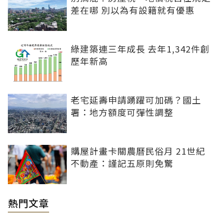
差在哪 別以為有設籍就有優惠
綠建築連三年成長 去年1,342件創
歷年新高
老宅延壽申請踴躍可加碼？國土
署：地方額度可彈性調整
購屋計畫卡關農曆民俗月 21世紀
不動產：謹記五原則免驚
熱門文章