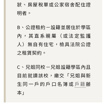
狀、房屋稅單或公家宿舍配住證
明者。
B、公證租約－設籍並居住於學區
內，其直系親屬（或法定監護
人）無自有住宅，檢具法院公證
之租賃契約。
C、兄姐同校－兄姐設籍學區內且
目前就讀該校，繳交「兄姐與新
生同一戶的戶口名簿或
戶籍
藤
本」