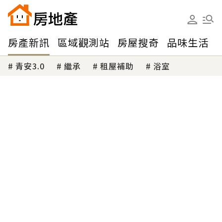
房產新訊
區域觀測站
房屋搜奇
品味生活
青安3.0
繼承
租屋補助
浴室