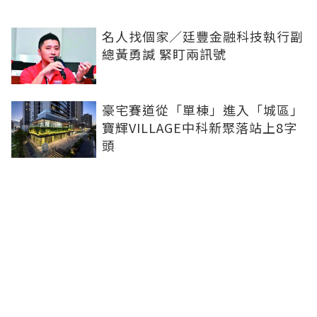
名人找個家／廷豐金融科技執行副
總黃勇諴 緊盯兩訊號
豪宅賽道從「單棟」進入「城區」
寶輝VILLAGE中科新聚落站上8字
頭