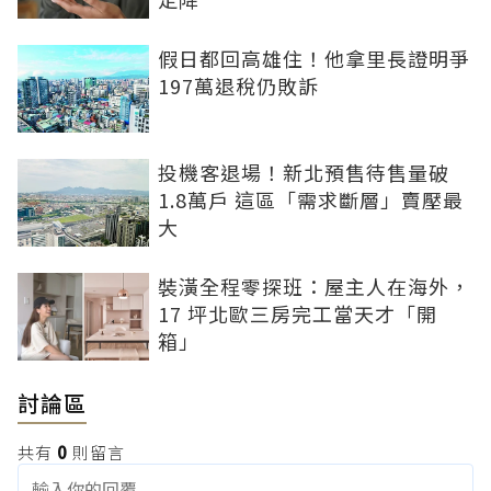
假日都回高雄住！他拿里長證明爭
197萬退稅仍敗訴
投機客退場！新北預售待售量破
1.8萬戶 這區「需求斷層」賣壓最
大
裝潢全程零探班：屋主人在海外，
17 坪北歐三房完工當天才「開
箱」
討論區
共有
0
則留言