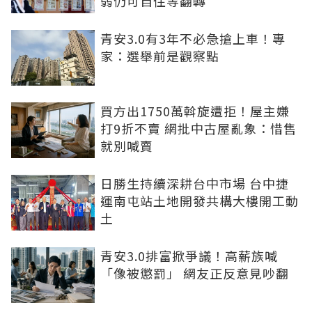
弱仍可自住等翻轉
青安3.0有3年不必急搶上車！專
家：選舉前是觀察點
買方出1750萬斡旋遭拒！屋主嫌
打9折不賣 網批中古屋亂象：惜售
就別喊賣
日勝生持續深耕台中市場 台中捷
運南屯站土地開發共構大樓開工動
土
青安3.0排富掀爭議！高薪族喊
「像被懲罰」 網友正反意見吵翻