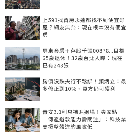
上591找買房永遠都找不到便宜好
屋？網友無奈：現在根本沒有便宜
房
屏東套房＋存股千張00878...目標
65歲退休！32歲台北人曝：現在
已有243張
房價沒跌央行不鬆綁！顏炳立：最
多修正到10%、買方仍可獲利
青安3.0利息補貼退場！專家點
「傳產還款能力需關注」：科技業
支撐整體違約風險低