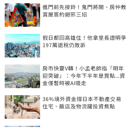
進門前先按鈴！鬼門將開、房仲教
賞屋簽約避邪三招
假日都回高雄住！他拿里長證明爭
197萬退稅仍敗訴
房市快要V轉！小孟老師指「明年
迎突破」：今年下半年是買點...資
金僅暫時被AI吸走
36%境外資金撐日本不動產交易
住宅、飯店及物流躍投資焦點
青安3.0變相降息！專家點「有望