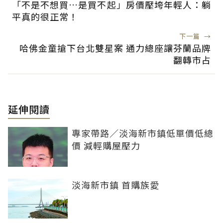
「不是不想買…是買不起」房價壓垮年輕人：躺
平真的很正常！
下一篇
→
哈佛金童搶下台北雙星案 通力總座讓芬蘭品牌
翻轉市占
延伸閱讀
專家帶路／淡海新市鎮低單價低總
價 減輕購屋壓力
淡海新市鎮 首購族愛