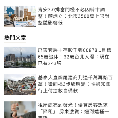
青安3.0排富門檻不必因縣市調
整！顏炳立：北市3500萬上限對
整體影響低
熱門文章
屏東套房＋存股千張00878...目標
65歲退休！32歲台北人曝：現在
已有243張
基泰大直爛尾建商判退千萬再賠百
萬！律師揭3步驟應變：快通知銀
行止付搶救自備款
租屋處亮到發光！優質房客想求
「降租」 房東激賞：遇到這種一
定降