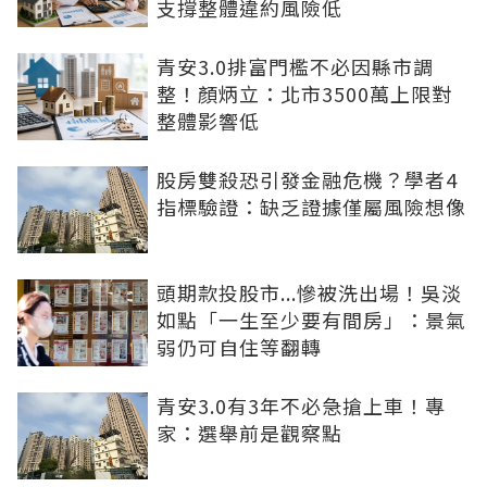
支撐整體違約風險低
青安3.0排富門檻不必因縣市調
整！顏炳立：北市3500萬上限對
整體影響低
股房雙殺恐引發金融危機？學者4
指標驗證：缺乏證據僅屬風險想像
頭期款投股市...慘被洗出場！吳淡
如點「一生至少要有間房」：景氣
弱仍可自住等翻轉
青安3.0有3年不必急搶上車！專
家：選舉前是觀察點