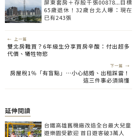
屏東套房＋存股千張00878...目標
65歲退休！32歲台北人曝：現在
已有243張
←
上一篇
雙北房難買？6年級生分享買房辛酸：付出超多
代價、犧牲物慾
下一篇
→
房屋稅1％「有盲點」…小心結婚、出租踩雷！
這三件事必須搞懂
延伸閱讀
台鐵高雄舊機廠改造全台最大兒童
遊樂園受歡迎 首日遊客破3萬人