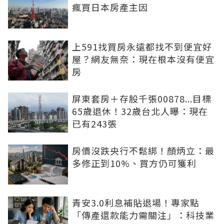
瘋買日本房產主因
上591找買房永遠都找不到便宜好
屋？網友無奈：現在根本沒有便宜
房
屏東套房＋存股千張00878...目標
65歲退休！32歲台北人曝：現在
已有243張
房價沒跌央行不鬆綁！顏炳立：最
多修正到10%、買方仍可獲利
青安3.0利息補貼退場！專家點
「傳產還款能力需關注」：科技業