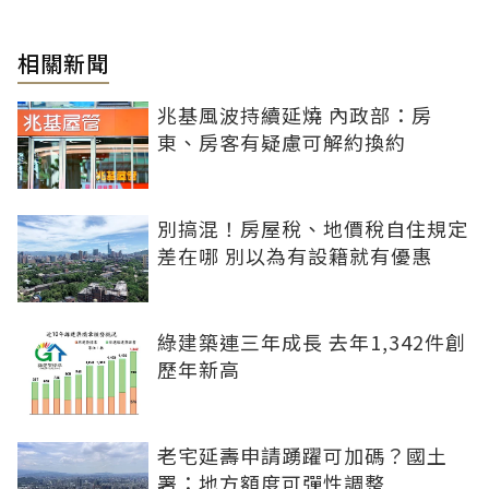
相關新聞
兆基風波持續延燒 內政部：房
東、房客有疑慮可解約換約
別搞混！房屋稅、地價稅自住規定
差在哪 別以為有設籍就有優惠
綠建築連三年成長 去年1,342件創
歷年新高
老宅延壽申請踴躍可加碼？國土
署：地方額度可彈性調整