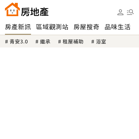
房產新訊
區域觀測站
房屋搜奇
品味生活
青安3.0
繼承
租屋補助
浴室