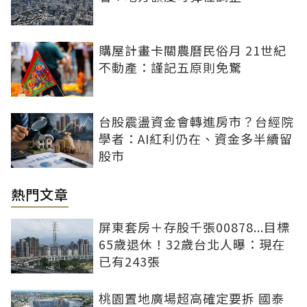
購屋計畫卡關農曆民俗月 21世紀
不動產：謹記五原則免驚
台股震盪資金會轉進房市？台經院
學者：AI紅利仍在、資金多半續留
股市
熱門文章
屏東套房＋存股千張00878...目標
65歲退休！32歲台北人曝：現在
已有243張
桃園置地廣場超高確定要拆 國泰