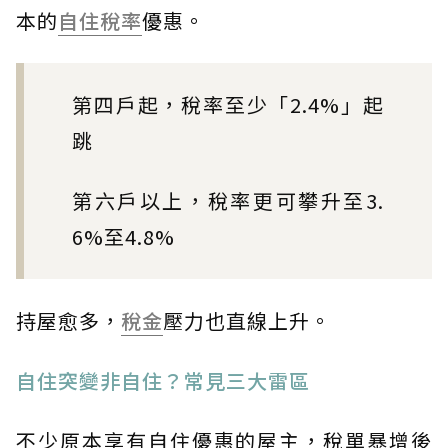
本的
自住稅率
優惠。
第四戶起，稅率至少「2.4%」起
跳
第六戶以上，稅率更可攀升至3.
6%至4.8%
持屋愈多，
稅金
壓力也直線上升。
自住突變非自住？常見三大雷區
不少原本享有自住優惠的屋主，稅單暴增後