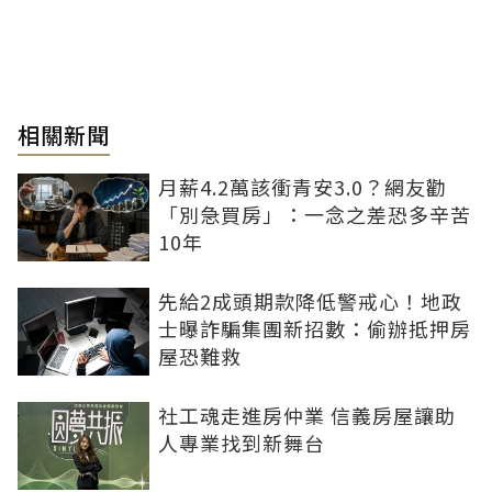
相關新聞
月薪4.2萬該衝青安3.0？網友勸
「別急買房」：一念之差恐多辛苦
10年
先給2成頭期款降低警戒心！地政
士曝詐騙集團新招數：偷辦抵押房
屋恐難救
社工魂走進房仲業 信義房屋讓助
人專業找到新舞台