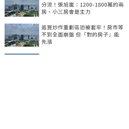
分流！張旭嵐：1200-1800萬的兩
房、小三房會是主力
追買炒作重劃區恐被套牢！房市等
不到全面崩盤 但「對的房子」能
先漲
買房跟著資金走！阿宅揭3指標
「鎖定潛力區」：政府砸錢、大企
業進駐是訊號
買房動輒千萬起跳！年輕人嘆「活
在當下更好」 網酸：領3萬做10萬
的夢