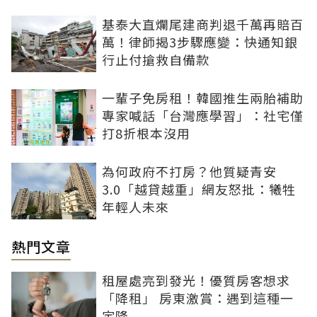
基泰大直爛尾建商判退千萬再賠百
萬！律師揭3步驟應變：快通知銀
行止付搶救自備款
一輩子免房租！韓國推生兩胎補助
專家喊話「台灣應學習」：社宅僅
打8折根本沒用
為何政府不打房？他質疑青安
3.0「越貸越重」網友怒批：犧牲
年輕人未來
熱門文章
租屋處亮到發光！優質房客想求
「降租」 房東激賞：遇到這種一
定降