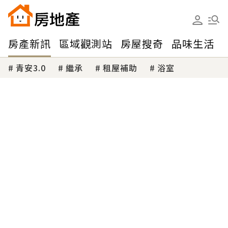
房產新訊
區域觀測站
房屋搜奇
品味生活
青安3.0
繼承
租屋補助
浴室