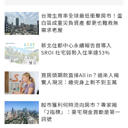
台灣生育率全球最低衝擊房市！蛋
白區成重災負資產 都更也難救無
需求老屋
新北住都中心永續報告首導入
SROI 社宅弱勢入住率達53%
買房頭期款直接All in？過來人揭
驚人現況：繳完身上剩不到五萬
股市獲利何時流向房市？專家揭
「2指標」：豪宅現金買斷是第一
訊號