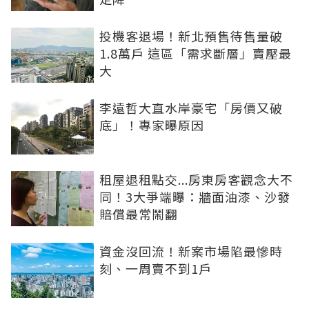
投機客退場！新北預售待售量破
1.8萬戶 這區「需求斷層」賣壓最
大
李遠哲大直水岸豪宅「房價又破
底」！專家曝原因
租屋退租點交...房東房客觀念大不
同！3大爭端曝：牆面油漆、沙發
賠償最常鬧翻
資金沒回流！新案市場陷最慘時
刻、一周賣不到1戶