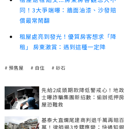
同！3大爭端曝：牆面油漆、沙發賠
償最常鬧翻
租屋處亮到發光！優質房客想求「降
租」 房東激賞：遇到這種一定降
預售屋
自住
砂石
先給2成頭期款降低警戒心！地政
士曝詐騙集團新招數：偷辦抵押房
屋恐難救
基泰大直爛尾建商判退千萬再賠百
萬！律師揭3步驟應變：快通知銀