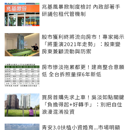
兆基風暴掀制度檢討 內政部著手
研議包租代管機制
股市獲利終將流向房市！專家揭示
「將重演2021年走勢」：股東變
房東兼顧流動與防禦
房市慘淡拖累都更！建商整合意願
低 全台拆照量探6年新低
買房首購先求上車！吳淡如點關鍵
「負擔得起+好轉手」：別把自住
浪漫混淆投資
青安3.0扶植小資婚育...市場明顯