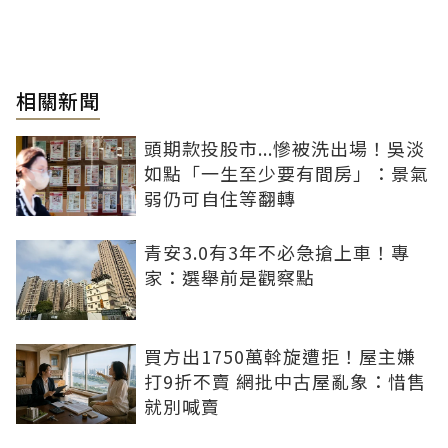
相關新聞
頭期款投股市...慘被洗出場！吳淡
如點「一生至少要有間房」：景氣
弱仍可自住等翻轉
青安3.0有3年不必急搶上車！專
家：選舉前是觀察點
買方出1750萬斡旋遭拒！屋主嫌
打9折不賣 網批中古屋亂象：惜售
就別喊賣