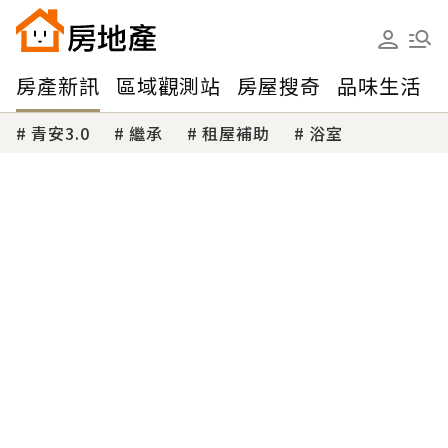
房產新訊
區域觀測站
房屋搜奇
品味生活
青安3.0
繼承
租屋補助
浴室