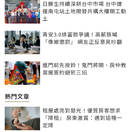
日勝生持續深耕台中市場 台中捷
運南屯站土地開發共構大樓開工動
土
青安3.0排富掀爭議！高薪族喊
「像被懲罰」 網友正反意見吵翻
進門前先按鈴！鬼門將開、房仲教
賞屋簽約避邪三招
熱門文章
租屋處亮到發光！優質房客想求
「降租」 房東激賞：遇到這種一
定降