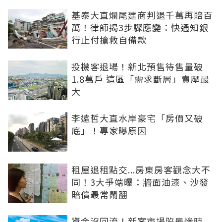
基泰大直爛尾建商判退千萬再賠百
萬！律師揭3步驟應變：快通知銀
行止付搶救自備款
投機客退場！新北預售待售量破
1.8萬戶 這區「需求斷層」賣壓最
大
李遠哲大直水岸豪宅「房價又破
底」！專家曝原因
租屋退租點交...房東房客觀念大不
同！3大爭端曝：牆面油漆、沙發
賠償最常鬧翻
資金沒回流！新案市場陷最慘時