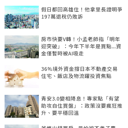
假日都回高雄住！他拿里長證明爭
197萬退稅仍敗訴
房市快要V轉！小孟老師指「明年
迎突破」：今年下半年是買點...資
金僅暫時被AI吸走
36%境外資金撐日本不動產交易
住宅、飯店及物流躍投資焦點
青安3.0變相降息！專家點「有望
助攻自住買盤」：政策沒要瘋狂推
升、要平穩回溫