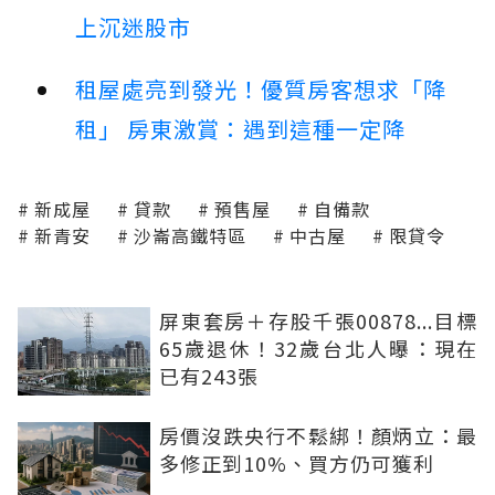
上沉迷股市
租屋處亮到發光！優質房客想求「降
租」 房東激賞：遇到這種一定降
新成屋
貸款
預售屋
自備款
新青安
沙崙高鐵特區
中古屋
限貸令
屏東套房＋存股千張00878...目標
65歲退休！32歲台北人曝：現在
已有243張
房價沒跌央行不鬆綁！顏炳立：最
多修正到10%、買方仍可獲利