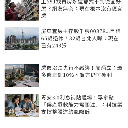
上591找買房永遠都找不到便宜好
屋？網友無奈：現在根本沒有便宜
房
屏東套房＋存股千張00878...目標
65歲退休！32歲台北人曝：現在
已有243張
房價沒跌央行不鬆綁！顏炳立：最
多修正到10%、買方仍可獲利
青安3.0利息補貼退場！專家點
「傳產還款能力需關注」：科技業
支撐整體違約風險低