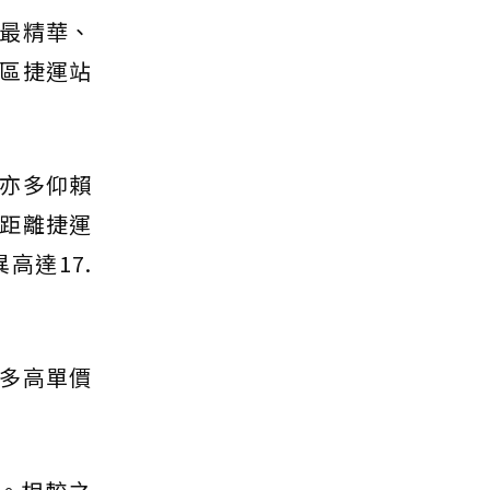
最精華、
區捷運站
亦多仰賴
距離捷運
高達17.
多高單價