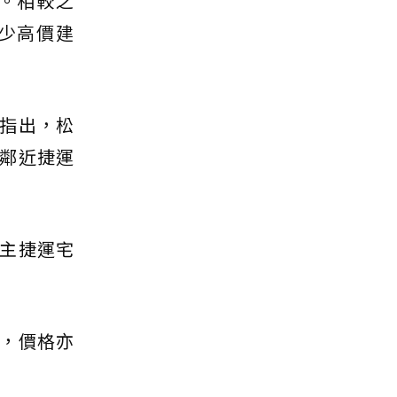
。相較之
少高價建
指出，松
鄰近捷運
主捷運宅
，價格亦