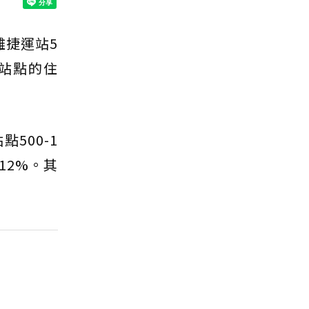
離捷運站5
運站點的住
500-1
12%。其