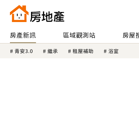
房產新訊
區域觀測站
房屋
青安3.0
繼承
租屋補助
浴室