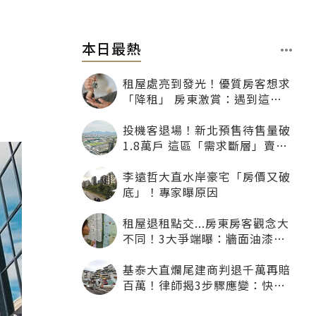
本日最熱
租屋處亮到發光！優質房客想求
「降租」 房東激賞：遇到這種
一定降
投機客退場！新北預售待售量破
1.8萬戶 這區「需求斷層」賣壓
最大
李遠哲大直水岸豪宅「房價又破
底」！專家曝原因
租屋退租點交...房東房客觀念大
不同！3大爭端曝：牆面油漆、
沙發賠償最常鬧翻
基泰大直爛尾建商判退千萬再賠
百萬！律師揭3步驟應變：快通
知銀行止付搶救自備款