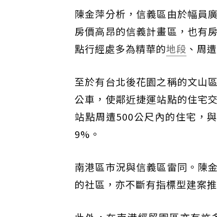
陳金萍分析，信義區由於幅員
房價高昂的信義計畫區，也有
點行經處多為精華的
地段
、周遭
至於有台北後花園之稱的文山
公車，使鄰近捷運站點的住宅
站點周遭500公尺內的住宅，與距
9%。
南港區市況與信義區雷同。陳
的社區，亦不斷有指標型建案推