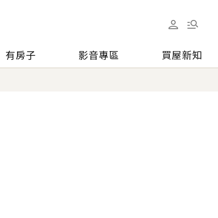
有房子
影音專區
買屋新知