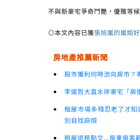
不與新豪宅爭奇鬥艷，優雅等候
◎本文內容已獲
張旭嵐的嵐姐好
房地產推薦新聞
股市獲利何時流向房市？
李遠哲大直水岸豪宅「房
租屋市場多殘忍老了才知
別自找麻煩
租屋退租點交...房東房