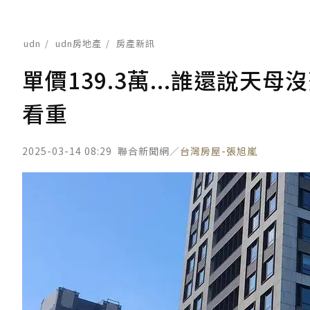
udn
udn房地產
房產新訊
單價139.3萬...誰還說
看重
2025-03-14 08:29
聯合新聞網／
台灣房屋-張旭嵐