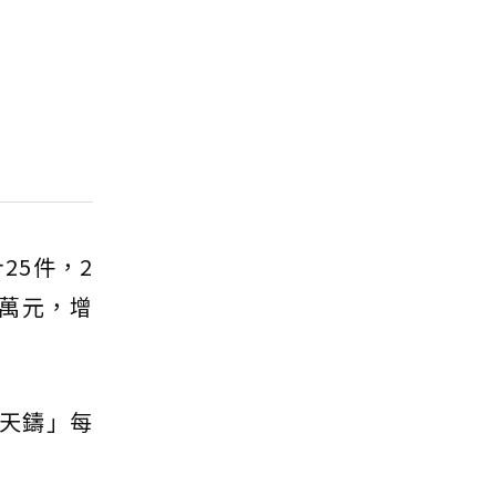
25件，2
8萬元，增
固天鑄」每