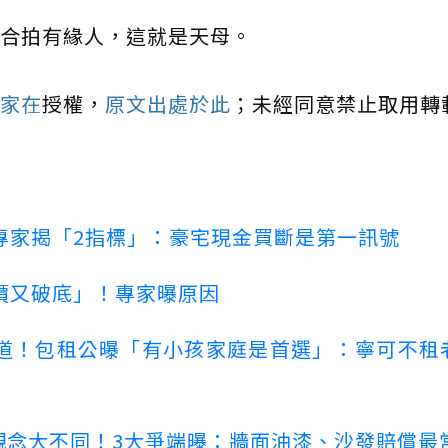
合拍有緣人，這就是天母。
家在
授權，
原文出處於此
；未經同意禁止取用轉
專家揭「2指標」：豪宅現金買斷是第一訊號
價又破底」！專家曝原因
道！包租公曝「有小孩家庭是首選」：寧可不租
客觀念大不同！3大爭端曝：牆面油漆、沙發賠償最