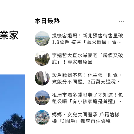
本日最熱
企業家
投機客退場！新北預售待售量破
1.8萬戶 這區「需求斷層」賣壓
最大
李遠哲大直水岸豪宅「房價又破
底」！專家曝原因
設戶籍還不夠！他主張「睡覺、
煮飯分不同屋」2百萬元退稅照
樣沒了
租屋市場多殘忍老了才知道！包
租公曝「有小孩家庭是首選」：
寧可不租老人也別自找麻煩
媽媽、女兒共同繼承 戶籍這樣
遷「3間房」都享自住優稅