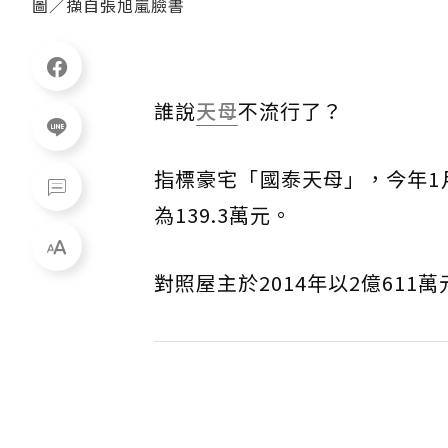
圖／擷自張旭嵐臉書
誰說
天母
不流行了？
指標豪宅「國泰天母」，今年1月
為139.3萬元。
對照屋主於2014年以2億611