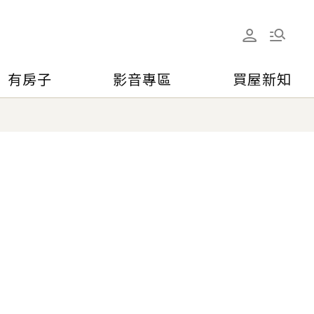
有房子
影音專區
買屋新知