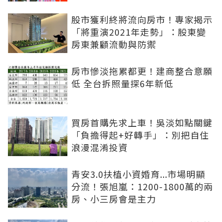
股市獲利終將流向房市！專家揭示
「將重演2021年走勢」：股東變
房東兼顧流動與防禦
房市慘淡拖累都更！建商整合意願
低 全台拆照量探6年新低
買房首購先求上車！吳淡如點關鍵
「負擔得起+好轉手」：別把自住
浪漫混淆投資
青安3.0扶植小資婚育...市場明顯
分流！張旭嵐：1200-1800萬的兩
房、小三房會是主力