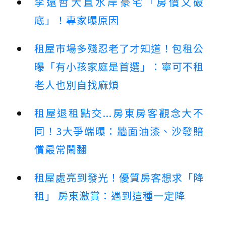
李遠哲大直水岸豪宅「房價又破
底」！專家曝原因
租屋市場多殘忍老了才知道！包租公
曝「有小孩家庭是首選」：寧可不租
老人也別自找麻煩
租屋退租點交...房東房客觀念大不
同！3大爭端曝：牆面油漆、沙發賠
償最常鬧翻
租屋處亮到發光！優質房客想求「降
租」 房東激賞：遇到這種一定降