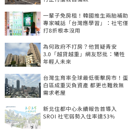
一輩子免房租！韓國推生兩胎補助
專家喊話「台灣應學習」：社宅僅
打8折根本沒用
為何政府不打房？他質疑青安
3.0「越貸越重」網友怒批：犧牲
年輕人未來
台灣生育率全球最低衝擊房市！蛋
白區成重災負資產 都更也難救無
需求老屋
新北住都中心永續報告首導入
SROI 社宅弱勢入住率達53%