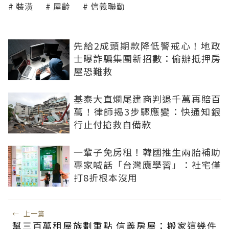
裝潢
屋齡
信義聯勤
先給2成頭期款降低警戒心！地政
士曝詐騙集團新招數：偷辦抵押房
屋恐難救
基泰大直爛尾建商判退千萬再賠百
萬！律師揭3步驟應變：快通知銀
行止付搶救自備款
一輩子免房租！韓國推生兩胎補助
專家喊話「台灣應學習」：社宅僅
打8折根本沒用
←
上一篇
幫三百萬租屋族劃重點 信義房屋：搬家這幾件