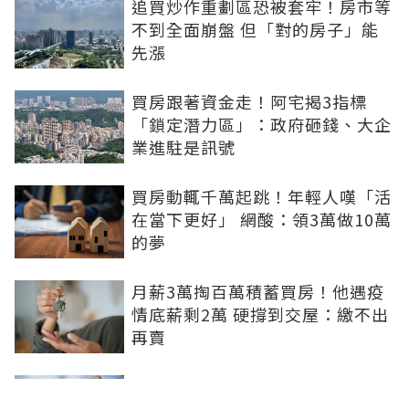
追買炒作重劃區恐被套牢！房市等
不到全面崩盤 但「對的房子」能
先漲
買房跟著資金走！阿宅揭3指標
「鎖定潛力區」：政府砸錢、大企
業進駐是訊號
買房動輒千萬起跳！年輕人嘆「活
在當下更好」 網酸：領3萬做10萬
的夢
月薪3萬掏百萬積蓄買房！他遇疫
情底薪剩2萬 硬撐到交屋：繳不出
再賣
8成民眾再等1年才願進場買房！專