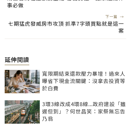
事必做
下一篇
→
七期猛虎發威房市攻頂 抓準7字頭買點就是這一
案
延伸閱讀
寬限期結束還款壓力暴增！過來人
曝省下現金流關鍵：沒拿去投資等
於白費
3環3線改成4環8線...政府建設「雖
遲但到」？何世昌笑：家祭無忘告
乃翁