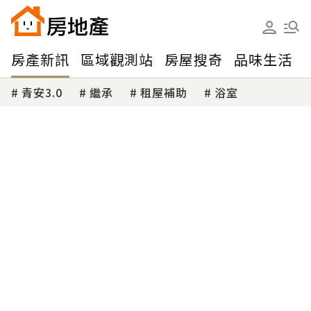
房產新訊
區域觀測站
房屋搜奇
品味生活
青安3.0
繼承
租屋補助
浴室