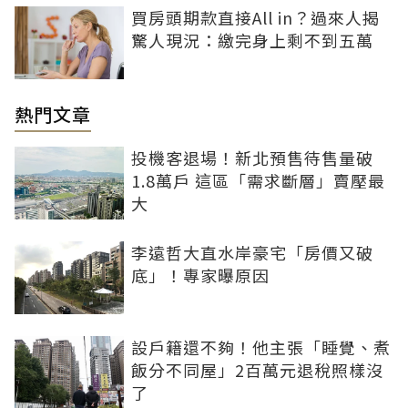
買房頭期款直接All in？過來人揭
驚人現況：繳完身上剩不到五萬
熱門文章
投機客退場！新北預售待售量破
1.8萬戶 這區「需求斷層」賣壓最
大
李遠哲大直水岸豪宅「房價又破
底」！專家曝原因
設戶籍還不夠！他主張「睡覺、煮
飯分不同屋」2百萬元退稅照樣沒
了